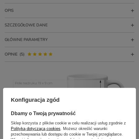
OPIS
SZCZEGÓŁOWE DANE
GŁÓWNE PARAMETRY
OPINIE
(5)
Konfiguracja zgód
Dbamy o Twoją prywatność
Sklep korzysta z plików cookie w celu realizacji usług zgodnie z
Polityką dotyczącą cookies
. Możesz określić warunki
przechowywania lub dostępu do cookie w Twojej przeglądarce.
Potrzebujesz pomocy? Masz pytania?