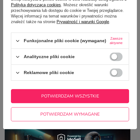
8,99 zł
/
szt.
Polityką dotyczącą cookies
. Możesz określić warunki
przechowywania lub dostępu do cookie w Twojej przeglądarce.
Więcej informacji na temat warunków i prywatności można
znaleźć także na stronie
Prywatność i warunki Google
.
Zawsze
Funkcjonalne pliki cookie (wymagane)
aktywne
Kubek z nadrukiem - Nie przeszkadzać - Piję
kawę
Analityczne pliki cookie
22,50 zł
/
szt.
Reklamowe pliki cookie
Z NASZEGO BLOGA
POTWIERDZAM WSZYSTKIE
Jak przygotować projekt na kubek z pomocą
POTWIERDZAM WYMAGANE
ChatGPT? Kompletny poradnik krok po kroku