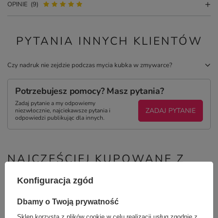
OPINIE
(9)
PYTANIA INNYCH KLIENTÓW
Czy nadruk nie zejdzie podczas mycia kubka w zmywarce?
Potrzebujesz pomocy? Masz pytania?
Zadaj pytanie a my odpowiemy
ZADAJ PYTANIE
niezwłocznie, najciekawsze pytania i
odpowiedzi publikując dla innych.
NAJCZĘŚCIEJ KUPOWANE Z
TYM TOWAREM
Konfiguracja zgód
Kwadratowa podkła
Dbamy o Twoją prywatność
Twoim nadrukiem
Sklep korzysta z plików cookie w celu realizacji usług zgodnie z