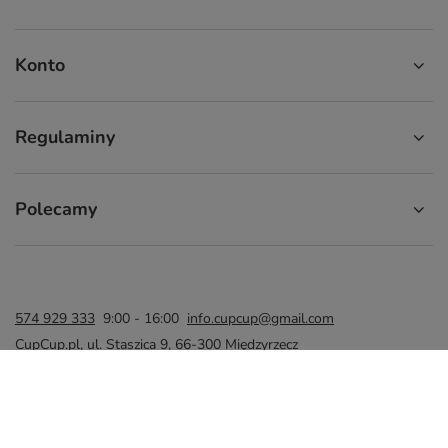
Konto
Regulaminy
Polecamy
574 929 333
9:00 - 16:00
info.cupcup@gmail.com
CupCup.pl
,
ul. Staszica 9
,
66-300
Międzyrzecz
W sklepie prezentujemy ceny brutto (z VAT).