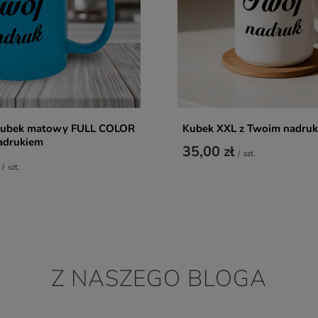
 kubek matowy FULL COLOR
Kubek XXL z Twoim nadru
adrukiem
35,00 zł
/
szt.
/
szt.
Z NASZEGO BLOGA