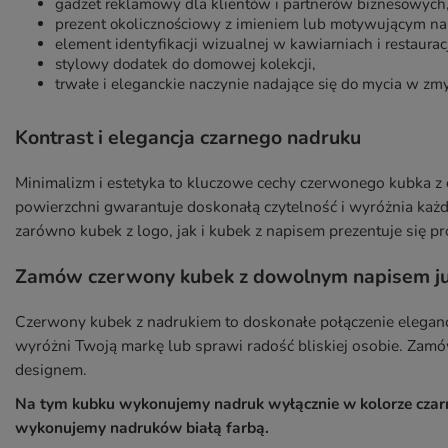
gadżet reklamowy dla klientów i partnerów biznesowych
prezent okolicznościowy z imieniem lub motywującym na
element identyfikacji wizualnej w kawiarniach i restaurac
stylowy dodatek do domowej kolekcji,
trwałe i eleganckie naczynie nadające się do mycia w zm
Kontrast i elegancja czarnego nadruku
Minimalizm i estetyka to kluczowe cechy czerwonego kubka 
powierzchni gwarantuje doskonałą czytelność i wyróżnia każd
zarówno kubek z logo, jak i kubek z napisem prezentuje się pro
Zamów czerwony kubek z dowolnym napisem ju
Czerwony kubek z nadrukiem to doskonałe połączenie elegancji
wyróżni Twoją markę lub sprawi radość bliskiej osobie. Zamów
designem.
Na tym kubku wykonujemy nadruk wyłącznie w kolorze czar
wykonujemy nadruków białą farbą.