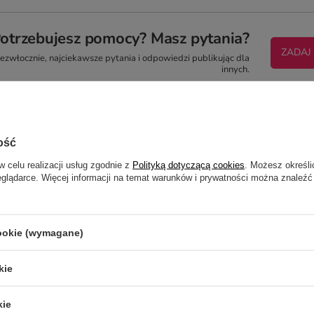
otrzebujesz pomocy? Masz pytania?
ZADAJ
zwłocznie, najciekawsze pytania i odpowiedzi publikując dla
innych.
ość
KUBEK MATOWY FULL COLO
w celu realizacji usług zgodnie z
Polityką dotyczącą cookies
. Możesz określi
eglądarce. Więcej informacji na temat warunków i prywatności można znaleźć
5/5
Opinia potwierdzona zakupem
Kubeczek wyszedł fantastyczny, kolory są pięknie odwzorowane. Wygl
cookie (wymagane)
2024-04-08
Maria, Łódź
kie
kie