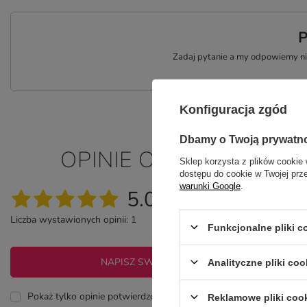
P
Zadaj pytanie a my odpowiemy nie
Konfiguracja zgód
Dbamy o Twoją prywatn
OPINIE O CZERWONY 
Sklep korzysta z plików cookie 
dostępu do cookie w Twojej prz
warunki Google
.
5.00
Liczba wystawionych opinii: 1
Funkcjonalne pliki 
NAPISZ SWOJĄ OPINIĘ
Analityczne pliki coo
Pokaż tylko opinie potwierdzone zakupem
Reklamowe pliki coo