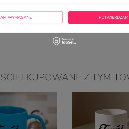
ZAM WYMAGANE
POTWIERDZAM
ĘŚCIEJ KUPOWANE Z TYM T