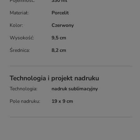
Pojemność
330 ml
Materiał
Porcelit
Kolor
Czerwony
Wysokość
9,5 cm
Średnica
8,2 cm
Technologia i projekt nadruku
Technologia
nadruk sublimacyjny
Pole nadruku
19 x 9 cm