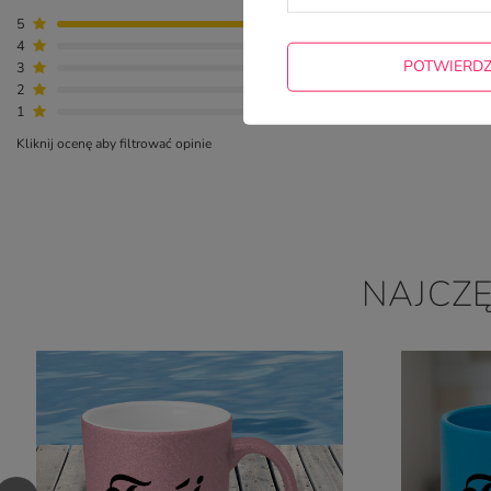
5
1
4
0
POTWIERD
3
0
2
0
1
0
Kliknij ocenę aby filtrować opinie
NAJCZ