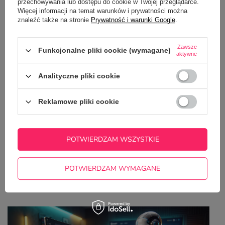
35,00 zł
przechowywania lub dostępu do cookie w Twojej przeglądarce.
/
szt.
Więcej informacji na temat warunków i prywatności można
znaleźć także na stronie
Prywatność i warunki Google
.
Zawsze
Funkcjonalne pliki cookie (wymagane)
aktywne
Analityczne pliki cookie
Okrągła podkładka pod kubek z MDF-u z Twoim
nadrukiem
8,99 zł
Reklamowe pliki cookie
/
szt.
POTWIERDZAM WSZYSTKIE
Z NASZEGO BLOGA
POTWIERDZAM WYMAGANE
Jak przygotować projekt na kubek z pomocą
ChatGPT? Kompletny poradnik krok po kroku