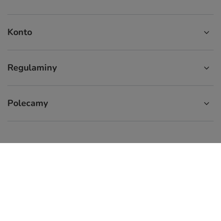
Konto
Regulaminy
Polecamy
574 929 333
9:00 - 16:00
info.cupcup@gmail.com
CupCup.pl
,
ul. Staszica 9
,
66-300
Międzyrzecz
W sklepie prezentujemy ceny brutto (z VAT).