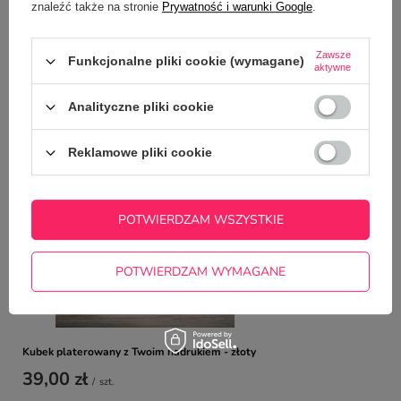
znaleźć także na stronie
Prywatność i warunki Google
.
ZADAJ PYTANIE
niezwłocznie, najciekawsze pytania i
odpowiedzi publikując dla innych.
Zawsze
Funkcjonalne pliki cookie (wymagane)
aktywne
NAJCZĘŚCIEJ KUPOWANE Z
Analityczne pliki cookie
TYM TOWAREM
Reklamowe pliki cookie
Kubek platerowany 
39,00 zł
/
szt.
POTWIERDZAM WSZYSTKIE
POTWIERDZAM WYMAGANE
Kubek platerowany z Twoim nadrukiem - złoty
39,00 zł
/
szt.