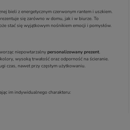
znej bieli z energetycznym czerwonym rantem i uszkiem.
rezentuje się zarówno w domu, jak i w biurze. To
może stać się wyjątkowym nośnikiem emocji i pomysłów.
 tworząc niepowtarzalny
personalizowany prezent
.
olory, wysoką trwałość oraz odporność na ścieranie.
ugi czas, nawet przy częstym użytkowaniu.
ając im indywidualnego charakteru: