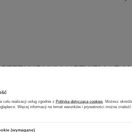
 Z CZERWONYM USZKIEM I R
5/5
Opinia potwierdzona zakupem
ość
Nadruk na kubku - pomimo wątpliwej jakości zdjęć - super!!!
w celu realizacji usług zgodnie z
Polityką dotyczącą cookies
. Możesz określi
2025-11-27
Małgorzata, Koleczkowo
eglądarce. Więcej informacji na temat warunków i prywatności można znaleźć
5/5
Opinia potwierdzona zakupem
cookie (wymagane)
Super