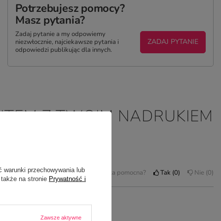
Potrzebujesz pomocy?
Masz pytania?
Zadaj pytanie a my odpowiemy
ZADAJ PYTANIE
niezwłocznie, najciekawsze pytania i
odpowiedzi publikując dla innych.
ANTEM Z TWOIM NADRUKIEM
ć warunki przechowywania lub
Czy opinia była pomocna?
Tak
0
Nie
0
 także na stronie
Prywatność i
Zawsze aktywne