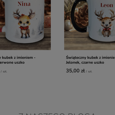
 kubek z imieniem -
Świąteczny kubek z imieni
zerwone uszko
Jelonek, czarne uszko
35,00 zł
/
szt.
/
szt.