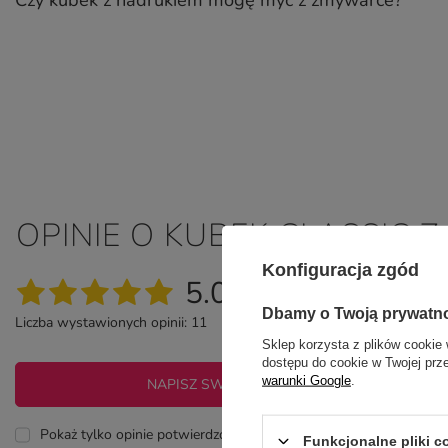
Czy kubek z nadrukiem mogę myć z zmywarce?
OPINIE O KUBEK CLASSIC
Konfiguracja zgód
5.00
Dbamy o Twoją prywatn
Liczba wystawionych opinii: 11
Sklep korzysta z plików cookie 
dostępu do cookie w Twojej prz
warunki Google
.
NAPISZ SWOJĄ OPINIĘ
Pokaż tylko opinie potwierdzone zakupem
Funkcjonalne pliki 