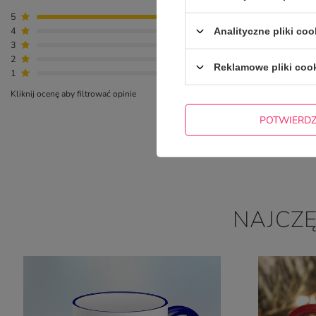
5
10
4
0
Analityczne pliki coo
3
0
2
0
Reklamowe pliki coo
1
0
Kliknij ocenę aby filtrować opinie
POTWIERD
NAJCZ