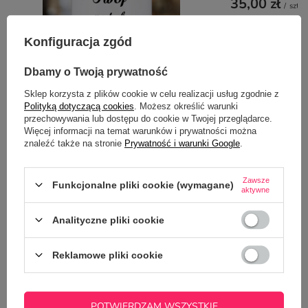
35,00 zł
/
szt.
Konfiguracja zgód
Dbamy o Twoją prywatność
Sklep korzysta z plików cookie w celu realizacji usług zgodnie z
Polityką dotyczącą cookies
. Możesz określić warunki
Kubek barowy Retro z Twoim nadrukiem
przechowywania lub dostępu do cookie w Twojej przeglądarce.
35,00 zł
Więcej informacji na temat warunków i prywatności można
/
szt.
znaleźć także na stronie
Prywatność i warunki Google
.
Zawsze
Funkcjonalne pliki cookie (wymagane)
Z NASZEGO BLOGA
aktywne
Analityczne pliki cookie
Jak przygotować projekt na kubek z pomocą
ChatGPT? Kompletny poradnik krok po kroku
Reklamowe pliki cookie
POTWIERDZAM WSZYSTKIE