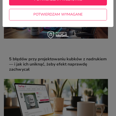
POTWIERDZAM WYMAGANE
5 błędów przy projektowaniu kubków z nadrukiem
— i jak ich uniknąć, żeby efekt naprawdę
zachwycał