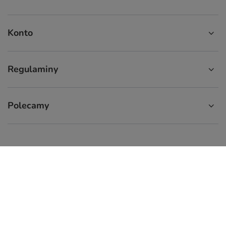
Konto
Regulaminy
Polecamy
574 929 333
9:00 - 16:00
info.cupcup@gmail.com
CupCup.pl
,
ul. Staszica 9
,
66-300
Międzyrzecz
W sklepie prezentujemy ceny brutto (z VAT).