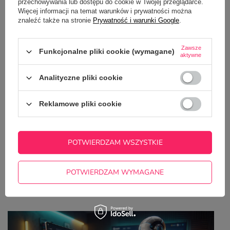
8,99 zł
przechowywania lub dostępu do cookie w Twojej przeglądarce.
/
szt.
Więcej informacji na temat warunków i prywatności można
znaleźć także na stronie
Prywatność i warunki Google
.
Zawsze
Funkcjonalne pliki cookie (wymagane)
aktywne
Analityczne pliki cookie
Bidon turystyczny biały 500 ml z Twoim
nadrukiem
35,00 zł
Reklamowe pliki cookie
/
szt.
POTWIERDZAM WSZYSTKIE
Z NASZEGO BLOGA
POTWIERDZAM WYMAGANE
Jak przygotować projekt na kubek z pomocą
ChatGPT? Kompletny poradnik krok po kroku