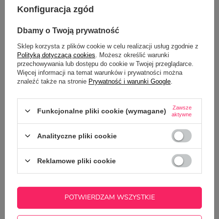
Konfiguracja zgód
Kubek CLASSIC z granatowym
Dbamy o Twoją prywatność
uszkiem i rantem z Twoim
nadrukiem
Sklep korzysta z plików cookie w celu realizacji usług zgodnie z
Polityką dotyczącą cookies
. Możesz określić warunki
35,00 zł
/
szt.
przechowywania lub dostępu do cookie w Twojej przeglądarce.
Więcej informacji na temat warunków i prywatności można
znaleźć także na stronie
Prywatność i warunki Google
.
Z NASZEGO BLOGA
Zawsze
Funkcjonalne pliki cookie (wymagane)
aktywne
Jak przygotować projekt na kubek z pomocą
Analityczne pliki cookie
ChatGPT? Kompletny poradnik krok po kroku
Reklamowe pliki cookie
POTWIERDZAM WSZYSTKIE