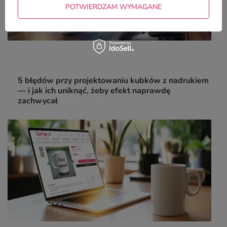
POTWIERDZAM WYMAGANE
5 błędów przy projektowaniu kubków z nadrukiem
— i jak ich uniknąć, żeby efekt naprawdę
zachwycał