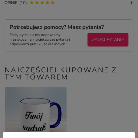
OPINIE
(10)
Potrzebujesz pomocy? Masz pytania?
Zadaj pytanie a my odpowiemy
ZADAJ PYTANIE
niezwłocznie, najciekawsze pytania i
odpowiedzi publikując dla innych.
NAJCZĘŚCIEJ KUPOWANE Z
TYM TOWAREM