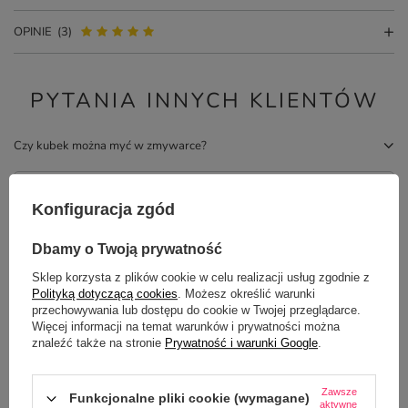
OPINIE
(3)
PYTANIA INNYCH KLIENTÓW
Czy kubek można myć w zmywarce?
Potrzebujesz pomocy? Masz pytania?
Konfiguracja zgód
Zadaj pytanie a my odpowiemy
ZADAJ PYTANIE
niezwłocznie, najciekawsze pytania i
odpowiedzi publikując dla innych.
Dbamy o Twoją prywatność
Sklep korzysta z plików cookie w celu realizacji usług zgodnie z
Polityką dotyczącą cookies
. Możesz określić warunki
przechowywania lub dostępu do cookie w Twojej przeglądarce.
Z NASZEGO BLOGA
Więcej informacji na temat warunków i prywatności można
znaleźć także na stronie
Prywatność i warunki Google
.
Jak wykorzystać kubki z nadrukiem jako skuteczny
Zawsze
gadżet reklamowy dla firmy?
Funkcjonalne pliki cookie (wymagane)
aktywne