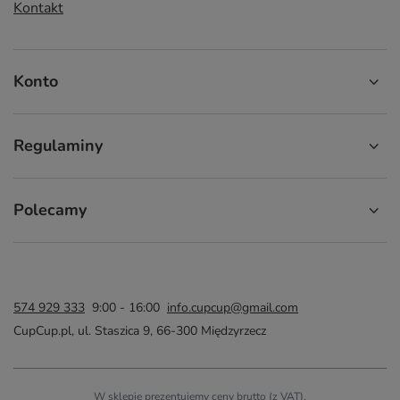
Kontakt
Konto
Regulaminy
Polecamy
574 929 333
9:00 - 16:00
info.cupcup@gmail.com
CupCup.pl
,
ul. Staszica 9
,
66-300
Międzyrzecz
W sklepie prezentujemy ceny brutto (z VAT).