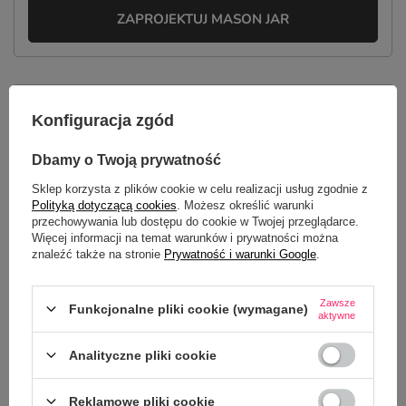
ZAPROJEKTUJ MASON JAR
OPIS
Konfiguracja zgód
SZCZEGÓŁOWE DANE
Dbamy o Twoją prywatność
Sklep korzysta z plików cookie w celu realizacji usług zgodnie z
GŁÓWNE PARAMETRY
Polityką dotyczącą cookies
. Możesz określić warunki
przechowywania lub dostępu do cookie w Twojej przeglądarce.
OPINIE
(0)
Więcej informacji na temat warunków i prywatności można
znaleźć także na stronie
Prywatność i warunki Google
.
Potrzebujesz pomocy? Masz pytania?
Zawsze
Funkcjonalne pliki cookie (wymagane)
aktywne
Zadaj pytanie a my odpowiemy
ZADAJ PYTANIE
niezwłocznie, najciekawsze pytania i
Analityczne pliki cookie
odpowiedzi publikując dla innych.
Reklamowe pliki cookie