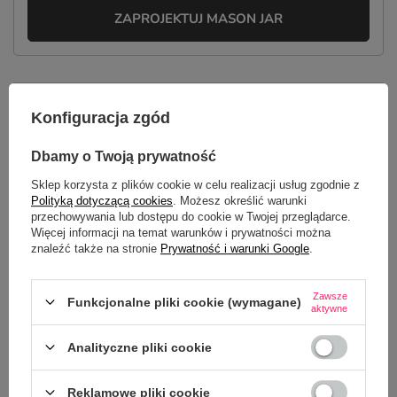
ZAPROJEKTUJ MASON JAR
OPIS
Konfiguracja zgód
SZCZEGÓŁOWE DANE
Dbamy o Twoją prywatność
Sklep korzysta z plików cookie w celu realizacji usług zgodnie z
GŁÓWNE PARAMETRY
Polityką dotyczącą cookies
. Możesz określić warunki
przechowywania lub dostępu do cookie w Twojej przeglądarce.
OPINIE
(0)
Więcej informacji na temat warunków i prywatności można
znaleźć także na stronie
Prywatność i warunki Google
.
Potrzebujesz pomocy? Masz pytania?
Zawsze
Funkcjonalne pliki cookie (wymagane)
aktywne
Zadaj pytanie a my odpowiemy
ZADAJ PYTANIE
niezwłocznie, najciekawsze pytania i
Analityczne pliki cookie
odpowiedzi publikując dla innych.
Reklamowe pliki cookie