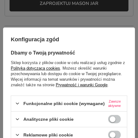
ZAPROJEKTUJ MASON JAR
OPIS
Konfiguracja zgód
SZCZEGÓŁOWE DANE
Dbamy o Twoją prywatność
GŁÓWNE PARAMETRY
Sklep korzysta z plików cookie w celu realizacji usług zgodnie z
Polityką dotyczącą cookies
. Możesz określić warunki
przechowywania lub dostępu do cookie w Twojej przeglądarce.
OPINIE
(0)
Więcej informacji na temat warunków i prywatności można
znaleźć także na stronie
Prywatność i warunki Google
.
Potrzebujesz pomocy? Masz pytania?
Zawsze
Funkcjonalne pliki cookie (wymagane)
aktywne
Zadaj pytanie a my odpowiemy
ZADAJ PYTANIE
niezwłocznie, najciekawsze pytania i
odpowiedzi publikując dla innych.
Analityczne pliki cookie
Reklamowe pliki cookie