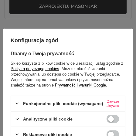
ZAPROJEKTUJ MASON JAR
OPIS
Konfiguracja zgód
SZCZEGÓŁOWE DANE
Dbamy o Twoją prywatność
Sklep korzysta z plików cookie w celu realizacji usług zgodnie z
GŁÓWNE PARAMETRY
Polityką dotyczącą cookies
. Możesz określić warunki
przechowywania lub dostępu do cookie w Twojej przeglądarce.
OPINIE
(0)
Więcej informacji na temat warunków i prywatności można
znaleźć także na stronie
Prywatność i warunki Google
.
Potrzebujesz pomocy? Masz pytania?
Zawsze
Funkcjonalne pliki cookie (wymagane)
aktywne
Zadaj pytanie a my odpowiemy
ZADAJ PYTANIE
niezwłocznie, najciekawsze pytania i
Analityczne pliki cookie
odpowiedzi publikując dla innych.
Reklamowe pliki cookie