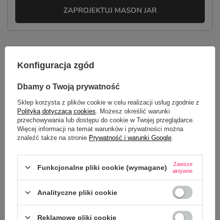
ZAPROJEKTUJ MASON JAR
OPIS
Konfiguracja zgód
SZCZEGÓŁOWE DANE
Dbamy o Twoją prywatność
Sklep korzysta z plików cookie w celu realizacji usług zgodnie z
GŁÓWNE PARAMETRY
Polityką dotyczącą cookies
. Możesz określić warunki
przechowywania lub dostępu do cookie w Twojej przeglądarce.
OPINIE
(0)
Więcej informacji na temat warunków i prywatności można
znaleźć także na stronie
Prywatność i warunki Google
.
Potrzebujesz pomocy? Masz pytania?
Zawsze
Funkcjonalne pliki cookie (wymagane)
aktywne
Zadaj pytanie a my odpowiemy
ZADAJ PYTANIE
niezwłocznie, najciekawsze pytania i
Analityczne pliki cookie
odpowiedzi publikując dla innych.
Reklamowe pliki cookie