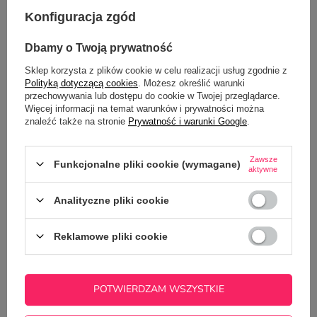
Kubek szklany 360 ml z Twoim
Kubek 450 ml mrożone szkło z
Konfiguracja zgód
nadrukiem
twoim nadrukiem
34,99 zł
36,99 zł
/
szt.
/
szt.
Dbamy o Twoją prywatność
Sklep korzysta z plików cookie w celu realizacji usług zgodnie z
Polityką dotyczącą cookies
. Możesz określić warunki
przechowywania lub dostępu do cookie w Twojej przeglądarce.
Więcej informacji na temat warunków i prywatności można
znaleźć także na stronie
Prywatność i warunki Google
.
Zawsze
Funkcjonalne pliki cookie (wymagane)
aktywne
Analityczne pliki cookie
Kubek z mrożonego szkła z
Twoim nadrukiem
Reklamowe pliki cookie
34,99 zł
/
szt.
POTWIERDZAM WSZYSTKIE
RZUĆ OKIEM NA TO