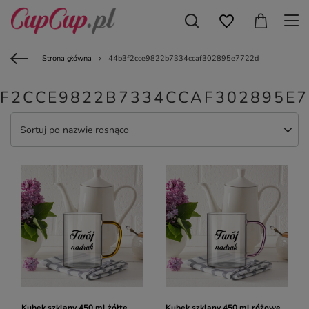
Strona główna
44b3f2cce9822b7334ccaf302895e7722d
F2CCE9822B7334CCAF302895E
Sortuj po nazwie rosnąco
Kubek szklany 450 ml żółte
Kubek szklany 450 ml różowe