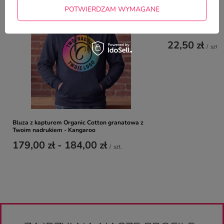
POTWIERDZAM WYMAGANE
Kubek z imieniem -
Lisek
22,50 zł
/
szt.
Bluza z kapturem Organic Cotton granatowa z
Twoim nadrukiem - Kangaroo
179,00 zł
-
184,00 zł
/
szt.