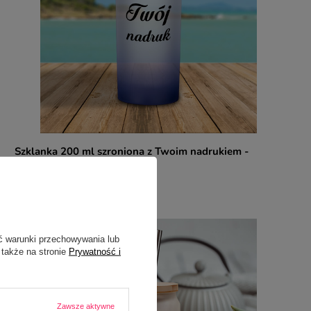
Szklanka 200 ml szroniona z Twoim nadrukiem -
Granatowa
24,99 zł
/
szt.
ć warunki przechowywania lub
 także na stronie
Prywatność i
Zawsze aktywne