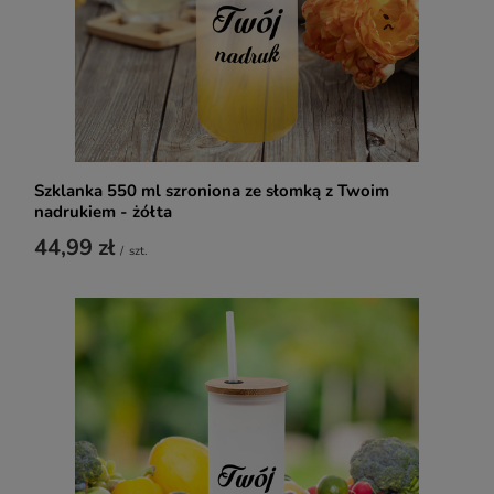
Szklanka 550 ml szroniona ze słomką z Twoim
nadrukiem - żółta
44,99 zł
/
szt.