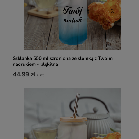
Szklanka 550 ml szroniona ze słomką z Twoim
nadrukiem - błękitna
44,99 zł
/
szt.