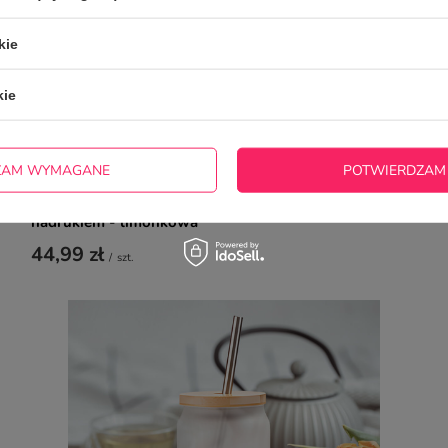
kie
kie
ZAM WYMAGANE
POTWIERDZAM
Szklanka 550 ml szroniona ze słomką z Twoim
nadrukiem - limonkowa
44,99 zł
/
szt.