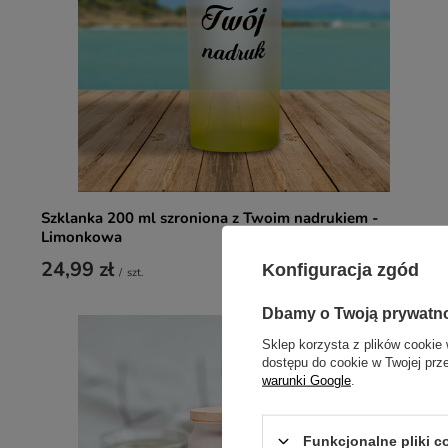
Szklanka 200 ml szroniona z Twoim nadrukiem -
Limonkowa
24,99 zł
Konfiguracja zgód
/
szt.
Dbamy o Twoją prywatn
Sklep korzysta z plików cookie 
dostępu do cookie w Twojej prz
warunki Google
.
Funkcjonalne pliki 