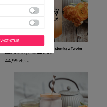
 WSZYSTKIE
Szklanka 550 ml szroniona ze słomką z Twoim
nadrukiem - pomarańczowa
44,99 zł
/
szt.