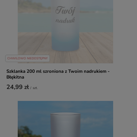
CHWILOWO NIEDOSTĘPNY
Szklanka 200 ml szroniona z Twoim nadrukiem -
Błękitna
24,99 zł
/
szt.