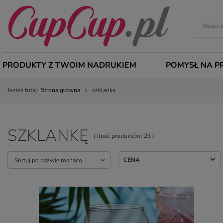
PRODUKTY Z TWOIM NADRUKIEM
POMYSŁ NA P
Jesteś tutaj:
Strona główna
szklankę
SZKLANKĘ
( ilość produktów:
23
)
CENA
Sortuj po nazwie rosnąco