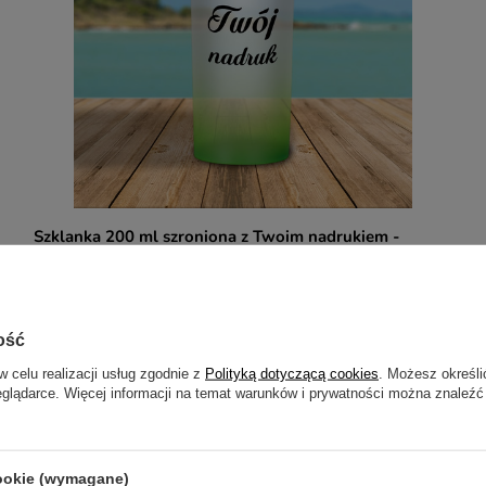
Szklanka 200 ml szroniona z Twoim nadrukiem -
Zielona
24,99 zł
/
szt.
ość
w celu realizacji usług zgodnie z
Polityką dotyczącą cookies
. Możesz określi
eglądarce. Więcej informacji na temat warunków i prywatności można znaleźć
cookie (wymagane)