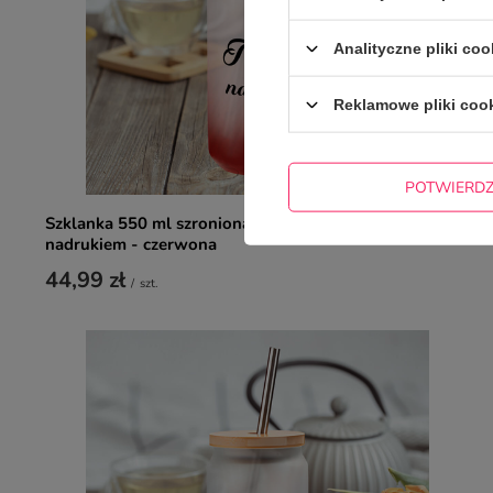
Analityczne pliki coo
Reklamowe pliki coo
POTWIERD
Szklanka 550 ml szroniona ze słomką z Twoim
nadrukiem - czerwona
44,99 zł
/
szt.