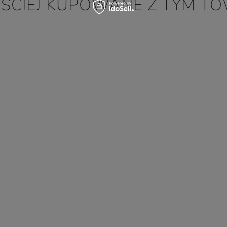
ĘŚCIEJ KUPOWANE Z TYM T