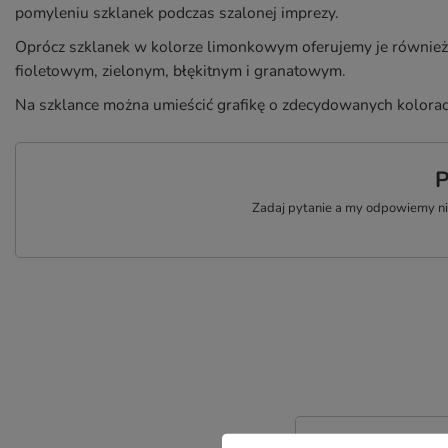
pomyleniu szklanek podczas szalonej imprezy.
Oprócz szklanek w kolorze limonkowym oferujemy je równie
fioletowym, zielonym, błękitnym i granatowym.
Na szklance można umieścić grafikę o zdecydowanych kolorac
P
Zadaj pytanie a my odpowiemy nie
Treść twojej opinii