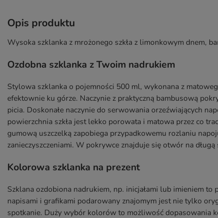
Opis produktu
Wysoka szklanka z mrożonego szkła z limonkowym dnem, b
Ozdobna szklanka z Twoim nadrukiem
Stylowa szklanka o pojemności 500 ml, wykonana z matowego
efektownie ku górze. Naczynie z praktyczną bambusową pokr
picia. Doskonałe naczynie do serwowania orzeźwiających nap
powierzchnia szkła jest lekko porowata i matowa przez co tr
gumową uszczelką zapobiega przypadkowemu rozlaniu napoju,
zanieczyszczeniami. W pokrywce znajduje się otwór na długą
Kolorowa szklanka na prezent
Szklana ozdobiona nadrukiem, np. inicjałami lub imieniem to
napisami i grafikami podarowany znajomym jest nie tylko ory
spotkanie. Duży wybór kolorów to możliwość dopasowania k