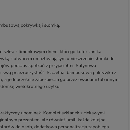
ambusową pokrywką i słomką.
 szkła z limonkowym dnem, którego kolor zanika
ywką z otworem umożliwiającym umieszczenie słomki do
ojów podczas spotkań z przyjaciółmi. Satynowa
aci swą przezroczystość. Szczelna, bambusowa pokrywka z
 a jednocześnie zabezpiecza go przez owadami lub innymi
 słomkę wielokrotnego użytku.
 praktyczny upominek. Komplet szklanek z ciekawymi
ginalnym prezentem, ale również umili każde kolejne
olorów do osób, dodatkowa personalizacja zapobiega