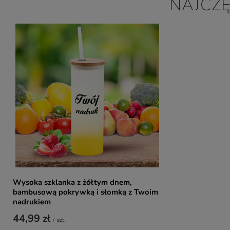
NAJCZ
Wysoka szklanka z żółtym dnem,
bambusową pokrywką i słomką z Twoim
nadrukiem
44,99 zł
/
szt.