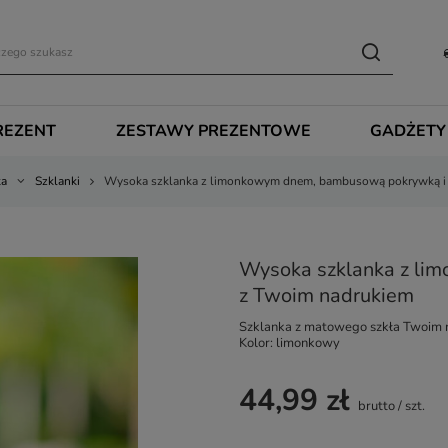
REZENT
ZESTAWY PREZENTOWE
GADŻETY
ka
Szklanki
Wysoka szklanka z limonkowym dnem, bambusową pokrywką i 
Wysoka szklanka z li
z Twoim nadrukiem
Szklanka z matowego szkła Twoim
Kolor: limonkowy
44,99 zł
brutto
/
szt.