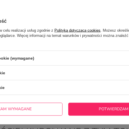
ość
w celu realizacji usług zgodnie z
Polityką dotyczącą cookies
. Możesz określi
cie produktu:
eglądarce. Więcej informacji na temat warunków i prywatności można znaleźć
cookie (wymagane)
kie
kie
WYŚLIJ OPINIĘ
ZAM WYMAGANE
POTWIERDZAM