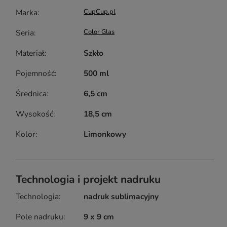
Marka
CupCup.pl
Seria
Color Glas
Materiał
Szkło
Pojemność
500 ml
Średnica
6,5 cm
Wysokość
18,5 cm
Kolor
Limonkowy
Technologia i projekt nadruku
Technologia
nadruk sublimacyjny
Pole nadruku
9 x 9 cm