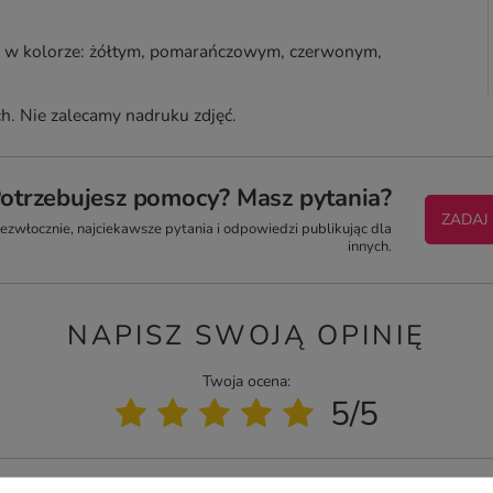
ż w kolorze: żółtym, pomarańczowym, czerwonym,
h. Nie zalecamy nadruku zdjęć.
otrzebujesz pomocy? Masz pytania?
ZADAJ
zwłocznie, najciekawsze pytania i odpowiedzi publikując dla
innych.
NAPISZ SWOJĄ OPINIĘ
Twoja ocena:
5/5