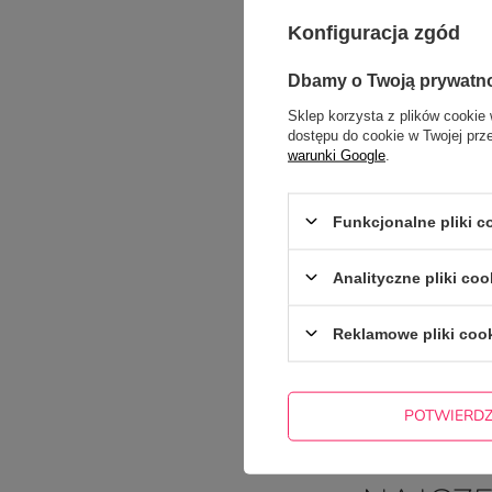
Konfiguracja zgód
Dbamy o Twoją prywatn
Sklep korzysta z plików cookie 
Dodaj własne zdję
dostępu do cookie w Twojej prz
warunki Google
.
Twoje imię
Funkcjonalne pliki 
Analityczne pliki coo
Twój email
Reklamowe pliki coo
POTWIERD