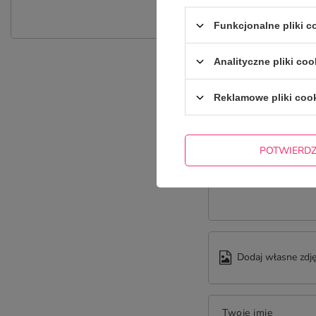
Zadaj pytanie a my odpowiemy nie
Funkcjonalne pliki 
Analityczne pliki coo
Reklamowe pliki coo
POTWIERD
Treść twojej opinii
Dodaj własne zdję
Twoje imię