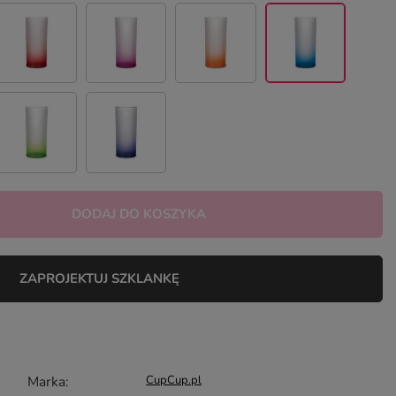
DODAJ DO KOSZYKA
ZAPROJEKTUJ SZKLANKĘ
Marka
CupCup.pl