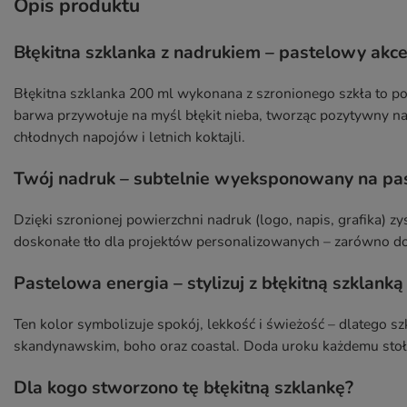
Opis produktu
Błękitna szklanka z nadrukiem – pastelowy akc
Błękitna szklanka 200 ml wykonana z szronionego szkła to połą
barwa przywołuje na myśl błękit nieba, tworząc pozytywny na
chłodnych napojów i letnich koktajli.
Twój nadruk – subtelnie wyeksponowany na pa
Dzięki szronionej powierzchni nadruk (logo, napis, grafika) z
doskonałe tło dla projektów personalizowanych – zarówno do 
Pastelowa energia – stylizuj z błękitną szklanką
Ten kolor symbolizuje spokój, lekkość i świeżość – dlatego sz
skandynawskim, boho oraz coastal. Doda uroku każdemu stoło
Dla kogo stworzono tę błękitną szklankę?