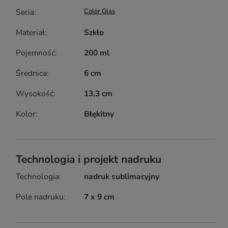
Seria
Color Glas
Materiał
Szkło
Pojemność
200 ml
Średnica
6 cm
Wysokość
13,3 cm
Kolor
Błękitny
Technologia i projekt nadruku
Technologia
nadruk sublimacyjny
Pole nadruku
7 x 9 cm