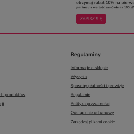
otrzymaj rabat 10% na pierw
/minimalna wartość zamówienia 100 zł/
ZAPISZ SIĘ
Regulaminy
Informacje o sklepie
Wysyłka
Sposoby płatności i prowizje
ych produktów
Regulamin
cji
Polityka prywatności
Odstąpienie od umowy
Zarządzaj plikami cookie