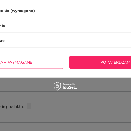
zwłocznie, najciekawsze pytania i odpowiedzi publikując dla
innych.
cookie (wymagane)
kie
NAPISZ SWOJĄ OPINIĘ
kie
Twoja ocena:
5/5
ZAM WYMAGANE
POTWIERDZAM
cie produktu: