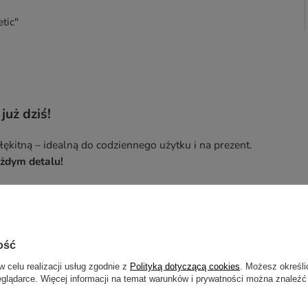
tic"
uż dziś!
kitną – idealną do codziennego użytku i na prezent.
ażdym detalu!
co jest białe na Twoim projekcie, zostanie zastąpione
arnych napisów lub grafik w czerni.
ość
w celu realizacji usług zgodnie z
Polityką dotyczącą cookies
. Możesz określi
eglądarce. Więcej informacji na temat warunków i prywatności można znaleźć
otrzebujesz pomocy? Masz pytania?
ZADAJ