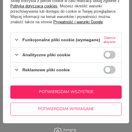
Sklep korzysta z plików cookie w celu realizacji usług zgodnie z
Polityką dotyczącą cookies
. Możesz określić warunki
przechowywania lub dostępu do cookie w Twojej przeglądarce.
Więcej informacji na temat warunków i prywatności można
Potrzebujesz pomocy? Masz pytania?
znaleźć także na stronie
Prywatność i warunki Google
.
Zadaj pytanie a my odpowiemy
ZADAJ PYTANIE
niezwłocznie, najciekawsze pytania i
odpowiedzi publikując dla innych.
Zawsze
Funkcjonalne pliki cookie (wymagane)
aktywne
Analityczne pliki cookie
Reklamowe pliki cookie
POTWIERDZAM WSZYSTKIE
POTWIERDZAM WYMAGANE