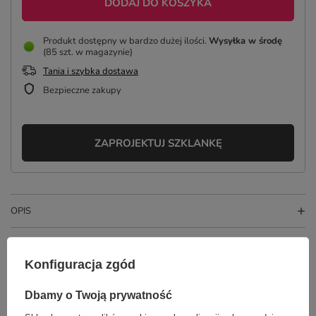
DODAJ DO KOSZYKA
Produkt dostępny w bardzo dużej ilości
Wysyłka
w środę
(85 szt. w magazynie)
Tania i szybka dostawa
Bezpieczne zakupy
ZAPROJEKTUJ SZKLANKĘ
OPIS
SZCZEGÓŁOWE DANE
Konfiguracja zgód
GŁÓWNE PARAMETRY
Dbamy o Twoją prywatność
OPINIE
(0)