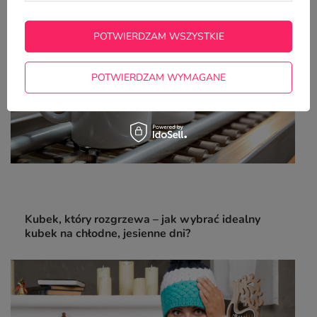
POTWIERDZAM WSZYSTKIE
POTWIERDZAM WYMAGANE
Kubek, który rozgrzewa – jak wybrać idealny
kubek na chłodne, jesienne dni?