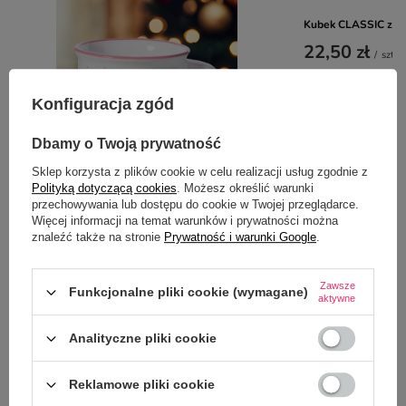
Kubek CLASSIC z T
22,50 zł
/
szt.
Konfiguracja zgód
Dbamy o Twoją prywatność
Sklep korzysta z plików cookie w celu realizacji usług zgodnie z
Polityką dotyczącą cookies
. Możesz określić warunki
przechowywania lub dostępu do cookie w Twojej przeglądarce.
Świąteczny kubek z imieniem - Pierniczki,
emaliowany
Więcej informacji na temat warunków i prywatności można
znaleźć także na stronie
Prywatność i warunki Google
.
35,00 zł
/
szt.
Zawsze
Funkcjonalne pliki cookie (wymagane)
aktywne
Z NASZEGO BLOGA
Analityczne pliki cookie
Jakie techniki nadruku stosuje się na ceramice?
Reklamowe pliki cookie
Zalety, wady i trwałość każdej z nich