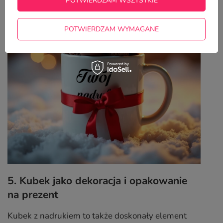
POTWIERDZAM WSZYSTKIE
POTWIERDZAM WYMAGANE
5. Kubek jako dekoracja i opakowanie
na prezent
Kubek z nadrukiem to także doskonały element