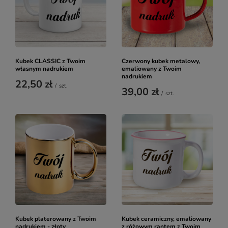
Kubek CLASSIC z Twoim
Czerwony kubek metalowy,
własnym nadrukiem
emaliowany z Twoim
nadrukiem
22,50 zł
/
szt.
39,00 zł
/
szt.
Kubek platerowany z Twoim
Kubek ceramiczny, emaliowany
nadrukiem - złoty
z różowym rantem z Twoim