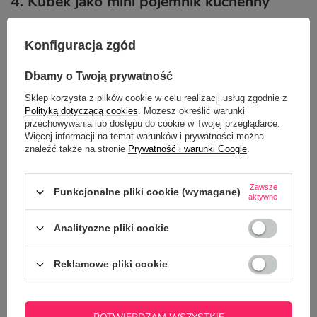
4. Kubek jako mini pojemnik kuchenny
Kubek z nadrukiem doskonale sprawdza się w
Konfiguracja zgód
kuchni jako pojemnik na sztućce, mieszadełka,
słomki wielorazowe czy drewniane łyżki. Dzięki
Dbamy o Twoją prywatność
temu wszystkie drobiazgi są pod ręką, a kuchnia
Sklep korzysta z plików cookie w celu realizacji usług zgodnie z
zyskuje nietypową ozdobę. Kubek z dowolnym
Polityką dotyczącą cookies
. Możesz określić warunki
nadrukiem może stać się ciekawą alternatywą dla
przechowywania lub dostępu do cookie w Twojej przeglądarce.
klasycznych pojemników, dodając przestrzeni
Więcej informacji na temat warunków i prywatności można
znaleźć także na stronie
Prywatność i warunki Google
.
indywidualnego charakteru.
Wystarczy zamówić kubek według własnego
Zawsze
Funkcjonalne pliki cookie (wymagane)
aktywne
pomysłu, by dopasować go do wystroju kuchni lub
jadalni. To także świetna okazja, by wykorzystać
Analityczne pliki cookie
śmieszny kubek i wprowadzić odrobinę humoru do
codziennych posiłków.
Reklamowe pliki cookie