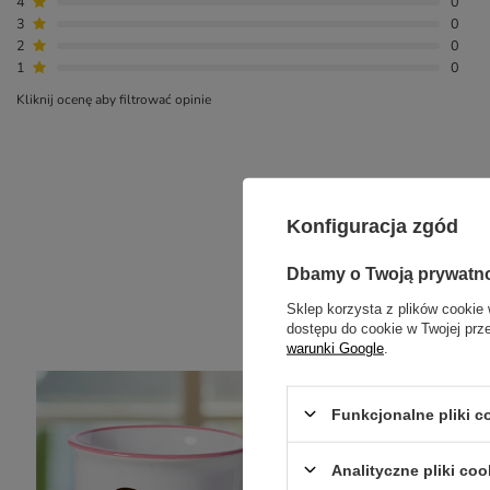
4
0
3
0
2
0
1
0
Kliknij ocenę aby filtrować opinie
Konfiguracja zgód
Dbamy o Twoją prywatn
NAJCZ
Sklep korzysta z plików cookie 
dostępu do cookie w Twojej prz
warunki Google
.
Funkcjonalne pliki 
Analityczne pliki coo