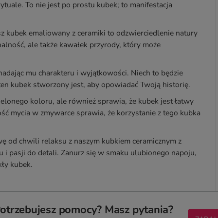
uale. To nie jest po prostu kubek; to manifestacja
sz kubek emaliowany z ceramiki to odzwierciedlenie natury
nalność, ale także kawałek przyrody, który może
 nadając mu charakteru i wyjątkowości. Niech to będzie
ten kubek stworzony jest, aby opowiadać Twoją historię.
lonego koloru, ale również sprawia, że kubek jest łatwy
ość mycia w zmywarce sprawia, że korzystanie z tego kubka
ę od chwili relaksu z naszym kubkiem ceramicznym z
u i pasji do detali. Zanurz się w smaku ulubionego napoju,
kły kubek.
otrzebujesz pomocy? Masz pytania?