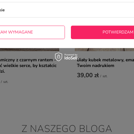
kie
ZAM WYMAGANE
POTWIERDZAM
miczny z czarnym rantem -
Biały kubek metalowy, ema
 wielkie serce, by kształcic
Twoim nadrukiem
zi.
39,00 zł
/
szt.
/
szt.
Z NASZEGO BLOGA