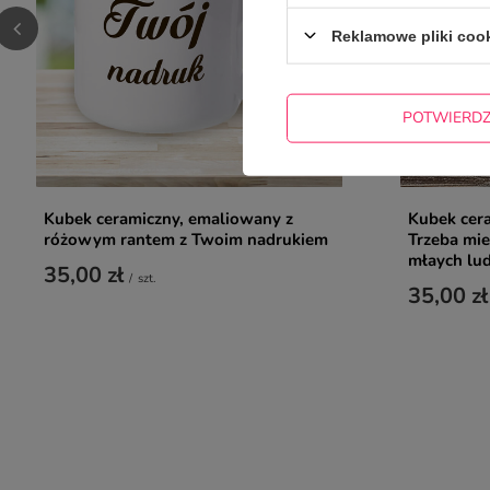
Reklamowe pliki coo
POTWIERD
Kubek ceramiczny, emaliowany z
Kubek cera
różowym rantem z Twoim nadrukiem
Trzeba mieć
młaych lud
35,00 zł
/
szt.
35,00 zł