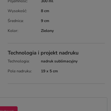
Pojemność
300 ml
Wysokość
8 cm
Średnica
9 cm
Kolor
Zielony
Technologia i projekt nadruku
Technologia
nadruk sublimacyjny
Pole nadruku
19 x 5 cm