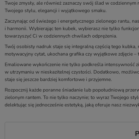
Twoje zmysły, ale również zaznaczy swój ślad w codziennym ryt
Twojego stylu, elegancji i wyjątkowego smaku.
Zaczynając od świeżego i energetycznego zielonego rantu, na
i harmonii. Wybierając ten kubek, wybierasz nie tylko funkcjo
towarzyszyć Ci w codziennych chwilach odprężenia.
Twój osobisty nadruk staje się integralną częścią tego kubka,
motywacyjny cytat, ukochana grafika czy wyjątkowe zdjęcie – 
Emaliowane wykończenie nie tylko podkreśla intensywność zie
w utrzymaniu w nieskazitelnej czystości. Dodatkowo, możliw
staje się jeszcze bardziej komfortowe i przyjemne.
Rozpocznij każde poranne śniadanie lub popołudniową przerw
zielonym rantem. To nie tylko naczynie; to wyraz Twojego styl
delektując się jednocześnie estetyką, jaką oferuje nasz niezwy
P