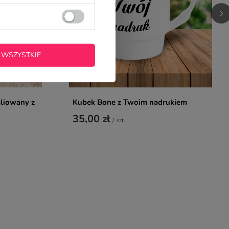
 WSZYSTKIE
liowany z
Kubek Bone z Twoim nadrukiem
35,00 zł
/
szt.