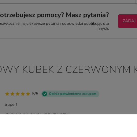
otrzebujesz pomocy? Masz pytania?
ZADAJ
zwłocznie, najciekawsze pytania i odpowiedzi publikując dla
innych.
LOWY KUBEK Z CZERWONYM 
5/5
Opinia potwierdzona zakupem
Super!
2025-08-13
Beata, BUCZKOWICE
5/5
Opinia potwierdzona zakupem