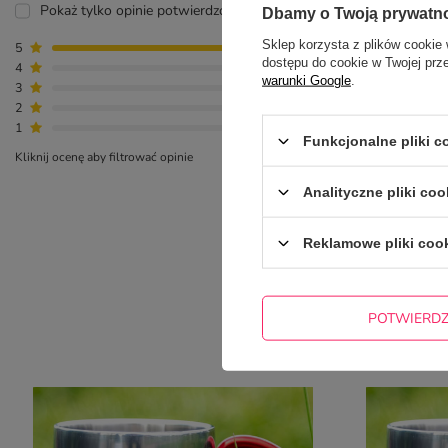
Pokaż tylko opinie potwierdzone zakupem
Dbamy o Twoją prywatn
Sklep korzysta z plików cookie 
5
10
dostępu do cookie w Twojej prz
4
0
warunki Google
.
3
0
2
0
1
0
Funkcjonalne pliki 
Kliknij ocenę aby filtrować opinie
Analityczne pliki coo
Reklamowe pliki coo
POTWIERD
NAJCZ