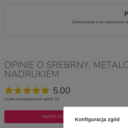
P
Zadaj pytanie a my odpowiemy nie
OPINIE O SREBRNY, META
NADRUKIEM
5.00
Liczba wystawionych opinii: 10
NAPISZ SWOJĄ OPINIĘ
Konfiguracja zgód