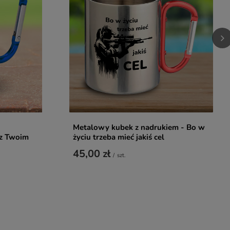
Metalowy kubek z nadrukiem - Bo w
 z Twoim
życiu trzeba mieć jakiś cel
45,00 zł
/
szt.