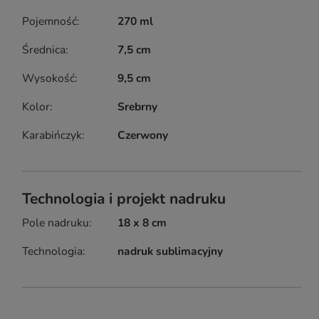
Pojemność
270 ml
Średnica
7,5 cm
Wysokość
9,5 cm
Kolor
Srebrny
Karabińczyk
Czerwony
Technologia i projekt nadruku
Pole nadruku
18 x 8 cm
Technologia
nadruk sublimacyjny