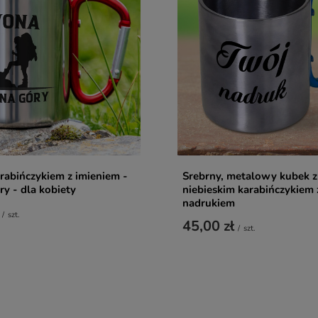
rabińczykiem z imieniem -
Srebrny, metalowy kubek z
ry - dla kobiety
niebieskim karabińczykiem
nadrukiem
/
szt.
45,00 zł
/
szt.