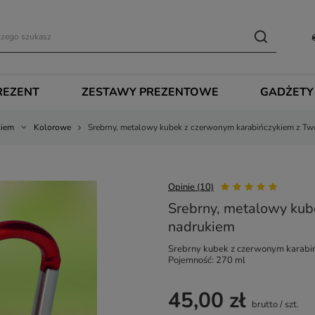
REZENT
ZESTAWY PREZENTOWE
GADŻETY
kiem
Kolorowe
Srebrny, metalowy kubek z czerwonym karabińczykiem z T
Opinie (10)
Srebrny, metalowy kub
nadrukiem
Srebrny kubek z czerwonym karabi
Pojemność: 270 ml
45,00 zł
brutto
/
szt.