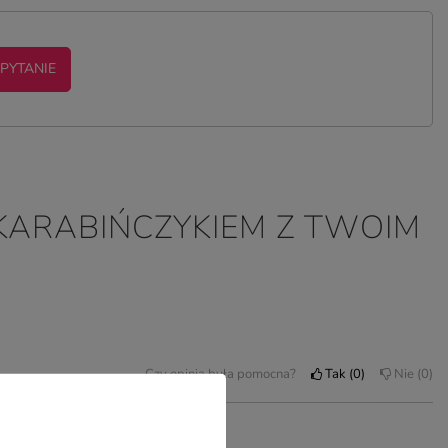
 PYTANIE
KARABIŃCZYKIEM Z TWOIM
Czy opinia była pomocna?
Tak
0
Nie
0