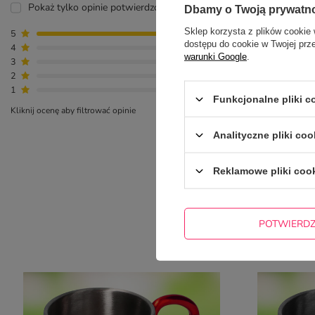
Pokaż tylko opinie potwierdzone zakupem
Dbamy o Twoją prywatn
Sklep korzysta z plików cookie 
5
10
dostępu do cookie w Twojej prz
4
0
warunki Google
.
3
0
2
0
1
0
Funkcjonalne pliki 
Kliknij ocenę aby filtrować opinie
Analityczne pliki coo
Reklamowe pliki coo
POTWIERD
NAJCZ