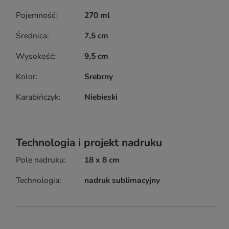
Pojemność
270 ml
Średnica
7,5 cm
Wysokość
9,5 cm
Kolor
Srebrny
Karabińczyk
Niebieski
Technologia i projekt nadruku
Pole nadruku
18 x 8 cm
Technologia
nadruk sublimacyjny