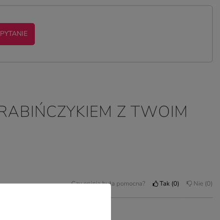
 PYTANIE
ARABIŃCZYKIEM Z TWOIM
Czy opinia była pomocna?
Tak
0
Nie
0