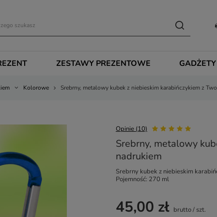
REZENT
ZESTAWY PREZENTOWE
GADŻETY
kiem
Kolorowe
Srebrny, metalowy kubek z niebieskim karabińczykiem z Tw
Opinie (10)
Srebrny, metalowy kub
nadrukiem
Srebrny kubek z niebieskim karabi
Pojemność: 270 ml
45,00 zł
brutto
/
szt.