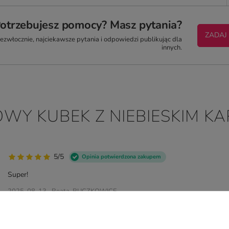
otrzebujesz pomocy? Masz pytania?
ZADAJ
zwłocznie, najciekawsze pytania i odpowiedzi publikując dla
innych.
OWY KUBEK Z NIEBIESKIM K
5/5
Opinia potwierdzona zakupem
Super!
2025-08-13
Beata, BUCZKOWICE
5/5
Opinia potwierdzona zakupem