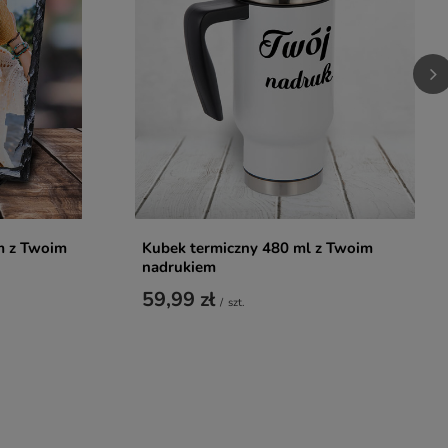
m z Twoim
Kubek termiczny 480 ml z Twoim
nadrukiem
59,99 zł
/
szt.