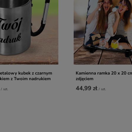
metalowy kubek z czarnym
Kamienna ramka 20 x 20 c
ykiem z Twoim nadrukiem
zdjęciem
44,99 zł
/
szt.
/
szt.