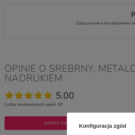
P
Zadaj pytanie a my odpowiemy nie
OPINIE O SREBRNY, METAL
NADRUKIEM
5.00
Liczba wystawionych opinii: 10
NAPISZ SWOJĄ OPINIĘ
Konfiguracja zgód