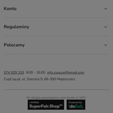
Konto
Regulaminy
Polecamy
574 929 333
9:00 - 16:00
info.cupcup@gmail.com
CupCup.pl
,
ul. Staszica 9
,
66-300
Międzyrzecz
W sklepie prezentujemy ceny brutto (z VAT).