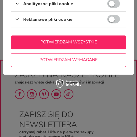
Analityczne pliki cookie
Reklamowe pliki cookie
POTWIERDZAM WSZYSTKIE
POTWIERDZAM WYMAGANE
ZAJRZYJ NA NASZE PROFILE
znajdziesz wiele ciekawych projektów i inspiracji
ZAPISZ SIĘ DO
NEWSLETTERA
otrzymaj rabat 10% na pierwsze zakupy
/minimalna wartość zamówienia 100 zł/