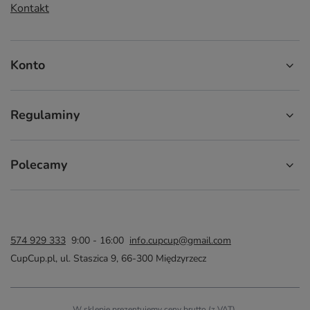
Kontakt
Konto
Regulaminy
Polecamy
574 929 333
9:00 - 16:00
info.cupcup@gmail.com
CupCup.pl
,
ul. Staszica 9
,
66-300
Międzyrzecz
W sklepie prezentujemy ceny brutto (z VAT).