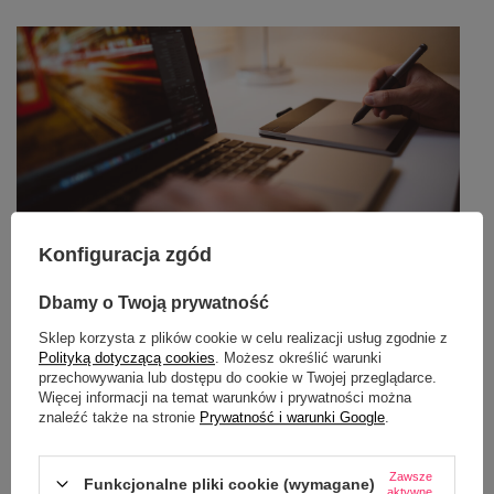
Konfiguracja zgód
Dbamy o Twoją prywatność
Jak przygotować projekt do druku offsetowego?
Sklep korzysta z plików cookie w celu realizacji usług zgodnie z
np. ulotki, wizytówki lub plakatu
Polityką dotyczącą cookies
. Możesz określić warunki
przechowywania lub dostępu do cookie w Twojej przeglądarce.
Więcej informacji na temat warunków i prywatności można
znaleźć także na stronie
Prywatność i warunki Google
.
Zawsze
Funkcjonalne pliki cookie (wymagane)
aktywne