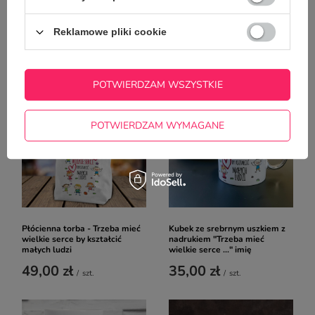
kartoniku w serduszka kubek
serce, by kształcić małych ludzi
330 ml z notesem i długopisem
- Trzeba mieć wielkie serce, by
Reklamowe pliki cookie
kształcić małych ludzi
54,00 zł
9,90 zł
/
szt.
/
szt.
POTWIERDZAM WSZYSTKIE
POTWIERDZAM WYMAGANE
Płócienna torba - Trzeba mieć
Kubek ze srebrnym uszkiem z
wielkie serce by kształcić
nadrukiem "Trzeba mieć
małych ludzi
wielkie serce ..." imię
49,00 zł
35,00 zł
/
szt.
/
szt.