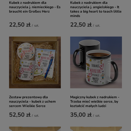
Kubek z nadrukiem dla
Kubek z nadrukiem dla
nauczyciela j. niemieckiego - Es
nauczyciela j. angielskiego - It
braucht ein Großes Herz
takes a big heart to teach little
minds
22,50 zł
22,50 zł
/
szt.
/
szt.
Zestaw prezentowy dla
Magiczny kubek z nadrukiem -
nauczyciela - kubek z uchem
Trzeba mieć wielkie serce, by
sercem Wielkie Serce
kształcić małych ludzi
52,50 zł
35,00 zł
/
szt.
/
szt.