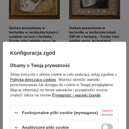
Zestaw prezentowy w
Zestaw prezentowy w
kartoniku w serduszka kubek z
kartoniku w serduszka kubek
uszkiem sercem z herbatą -
330 ml z herbatą - Trzeba mieć
Trzeba mieć wielkie serce, by
wielkie serce, by kształcić
kształcić małych ludzi
małych ludzi
Konfiguracja zgód
57,50 zł
47,50 zł
/
szt.
/
szt.
Dbamy o Twoją prywatność
Sklep korzysta z plików cookie w celu realizacji usług zgodnie z
Polityką dotyczącą cookies
. Możesz określić warunki
przechowywania lub dostępu do cookie w Twojej przeglądarce.
Więcej informacji na temat warunków i prywatności można
znaleźć także na stronie
Prywatność i warunki Google
.
Zawsze
Funkcjonalne pliki cookie (wymagane)
aktywne
NASZ BESTSELLER
NASZ BESTSELLER
Zestaw prezentowy w
Notes A6 - Trzeba mieć wielkie
Analityczne pliki cookie