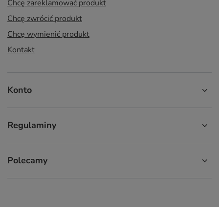
Chcę zareklamować produkt
Chcę zwrócić produkt
Chcę wymienić produkt
Kontakt
Konto
Regulaminy
Polecamy
574 929 333
9:00 - 16:00
info.cupcup@gmail.com