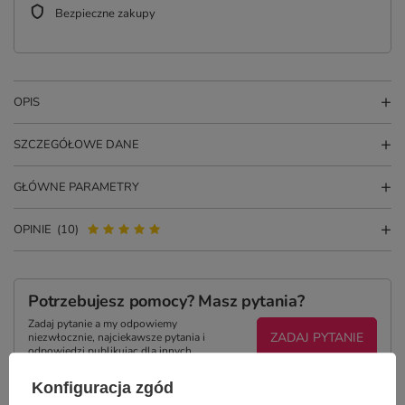
Bezpieczne zakupy
OPIS
SZCZEGÓŁOWE DANE
GŁÓWNE PARAMETRY
OPINIE
(10)
Potrzebujesz pomocy? Masz pytania?
Zadaj pytanie a my odpowiemy
ZADAJ PYTANIE
niezwłocznie, najciekawsze pytania i
odpowiedzi publikując dla innych.
Konfiguracja zgód