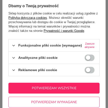
NAJCZĘŚCIEJ KUPOWANE Z
Dbamy o Twoją prywatność
TYM TOWAREM
Sklep korzysta z plików cookie w celu realizacji usług zgodnie z
Polityką dotyczącą cookies
. Możesz określić warunki
przechowywania lub dostępu do cookie w Twojej przeglądarce.
Płócienna torba - T
Więcej informacji na temat warunków i prywatności można
kształcić małych lud
znaleźć także na stronie
Prywatność i warunki Google
.
49,00 zł
/
szt.
Zawsze
Funkcjonalne pliki cookie (wymagane)
aktywne
Analityczne pliki cookie
Reklamowe pliki cookie
Zestaw prezentowy w kartoniku w serduszka
kubek z uszkiem sercem z notesem i długopisem
- Trzeba mieć wielkie serce, by kształcić małych
ludzi
POTWIERDZAM WSZYSTKIE
62,50 zł
/
szt.
POTWIERDZAM WYMAGANE