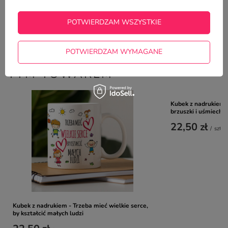
Zadaj pytanie a my odpowiemy
ZADAJ PYTANIE
niezwłocznie, najciekawsze pytania i
odpowiedzi publikując dla innych.
POTWIERDZAM WSZYSTKIE
POTWIERDZAM WYMAGANE
NAJCZĘŚCIEJ KUPOWANE Z
TYM TOWAREM
Kubek z nadrukiem 
brzuszki i uśmiechni
22,50 zł
/
szt.
Kubek z nadrukiem - Trzeba mieć wielkie serce,
by kształcić małych ludzi