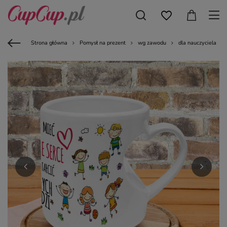
Strona główna
Pomysł na prezent
wg zawodu
dla nauczyciela