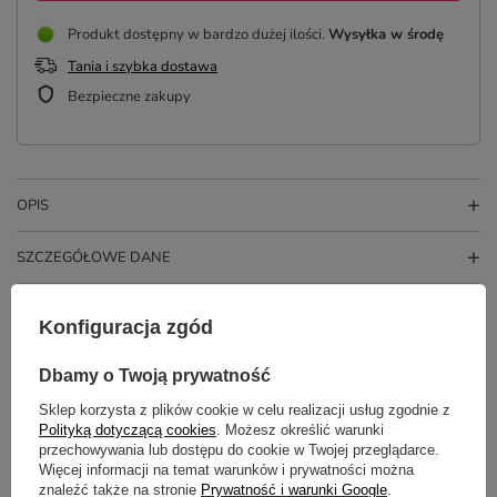
Produkt dostępny w bardzo dużej ilości
Wysyłka
w środę
Tania i szybka dostawa
Bezpieczne zakupy
OPIS
SZCZEGÓŁOWE DANE
OPINIE
(10)
Konfiguracja zgód
Dbamy o Twoją prywatność
Potrzebujesz pomocy? Masz pytania?
Sklep korzysta z plików cookie w celu realizacji usług zgodnie z
Zadaj pytanie a my odpowiemy
Polityką dotyczącą cookies
. Możesz określić warunki
ZADAJ PYTANIE
niezwłocznie, najciekawsze pytania i
przechowywania lub dostępu do cookie w Twojej przeglądarce.
odpowiedzi publikując dla innych.
Więcej informacji na temat warunków i prywatności można
znaleźć także na stronie
Prywatność i warunki Google
.