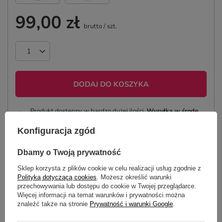
99,00 zł
brutto
/
szt.
DODAJ DO KOSZYKA
Produkt dostępny w bardzo dużej ilości
Wysyłka
w środę
(82 szt. w magazynie)
Konfiguracja zgód
Tania i szybka dostawa
Bezpieczne zakupy
Dbamy o Twoją prywatność
Sklep korzysta z plików cookie w celu realizacji usług zgodnie z
Polityką dotyczącą cookies
. Możesz określić warunki
przechowywania lub dostępu do cookie w Twojej przeglądarce.
OPIS
Więcej informacji na temat warunków i prywatności można
znaleźć także na stronie
Prywatność i warunki Google
.
SZCZEGÓŁOWE DANE