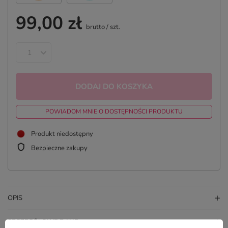
99,00 zł
brutto
/
szt.
DODAJ DO KOSZYKA
POWIADOM MNIE O DOSTĘPNOŚCI PRODUKTU
Produkt niedostępny
Bezpieczne zakupy
OPIS
SZCZEGÓŁOWE DANE