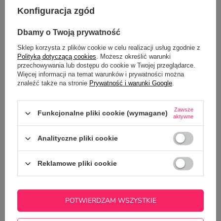
Konfiguracja zgód
OPINIE
(0)
Dbamy o Twoją prywatność
Sklep korzysta z plików cookie w celu realizacji usług zgodnie z
Potrzebujesz pomocy? Masz pytania?
Polityką dotyczącą cookies
. Możesz określić warunki
przechowywania lub dostępu do cookie w Twojej przeglądarce.
Zadaj pytanie a my odpowiemy
Więcej informacji na temat warunków i prywatności można
ZADAJ PYTANIE
niezwłocznie, najciekawsze pytania i
odpowiedzi publikując dla innych.
znaleźć także na stronie
Prywatność i warunki Google
.
Zawsze
Funkcjonalne pliki cookie (wymagane)
aktywne
Z NASZEGO BLOGA
Analityczne pliki cookie
Jak świętować Światowy Dzień Wellbeingu w
Reklamowe pliki cookie
firmie? Pomysły na prezenty dla pracowników
POTWIERDZAM WSZYSTKIE