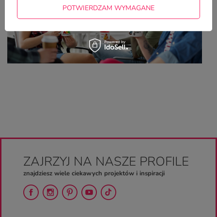
POTWIERDZAM WYMAGANE
ZAJRZYJ NA NASZE PROFILE
znajdziesz wiele ciekawych projektów i inspiracji