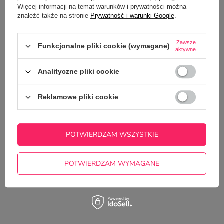
Więcej informacji na temat warunków i prywatności można
znaleźć także na stronie
Prywatność i warunki Google
.
Zawsze
Funkcjonalne pliki cookie (wymagane)
aktywne
Analityczne pliki cookie
Reklamowe pliki cookie
Potrzebujesz pomocy? Masz pytania?
POTWIERDZAM WSZYSTKIE
Zadaj pytanie a my odpowiemy
ZADAJ PYTANIE
niezwłocznie, najciekawsze pytania i
odpowiedzi publikując dla innych.
POTWIERDZAM WYMAGANE