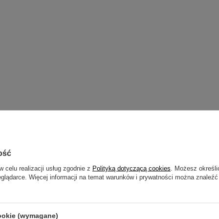
ość
w celu realizacji usług zgodnie z
Polityką dotyczącą cookies
. Możesz określi
eglądarce. Więcej informacji na temat warunków i prywatności można znaleźć
cookie (wymagane)