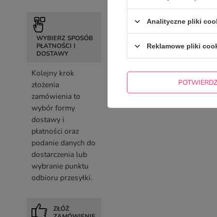
Analityczne pliki coo
WYBIERZ SPOSÓB
PŁATNOŚCI I
Reklamowe pliki coo
DOSTAWY
Kolejny krok
POTWIERD
złożenia
zamówienia to
wybór formy
dostawy i
płatności oraz
podanie danych do
dostarczenia lub
wybranie punktu
odbioru przesyłki.
ZŁÓŻ
ZAMÓWIENIE