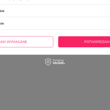
kie
kie
ZAM WYMAGANE
POTWIERDZAM