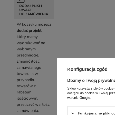
DODAJ PLIKI I
UWAGI
DO ZAMÓWIENIA
W koszyku możesz
dodać projekt
,
który mamy
wydrukować na
wybranym
przedmiocie,
zmienić ilość
zamawianego
Konfiguracja zgód
towaru, a w
przypadku
Dbamy o Twoją prywatn
towarów z
Sklep korzysta z plików cookie 
rabatem
dostępu do cookie w Twojej prz
ilościowym,
warunki Google
.
przeliczyć wartość
zamówienia.
Funkcjonalne pliki 