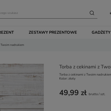
REZENT
ZESTAWY PREZENTOWE
GADŻETY
z Twoim nadrukiem
Torba z cekinami z Tw
Torba z cekinami z Twoim nadrukie
Kolor: złoty
49,99 zł
brutto
/
szt.