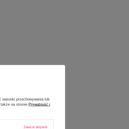
ć warunki przechowywania lub
 także na stronie
Prywatność i
Zawsze aktywne