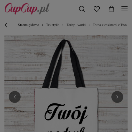
Strona główna
Tekstylia
Torby i worki
Torba z cekinami z Twoim