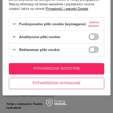
Zadaj pytanie a my odpowiemy
Więcej informacji na temat warunków i prywatności można
ZADAJ PYTANIE
niezwłocznie, najciekawsze pytania i
znaleźć także na stronie
Prywatność i warunki Google
.
odpowiedzi publikując dla innych.
Zawsze
Funkcjonalne pliki cookie (wymagane)
aktywne
NAJCZĘŚCIEJ KUPOWANE Z
Analityczne pliki cookie
TYM TOWAREM
Reklamowe pliki cookie
POTWIERDZAM WSZYSTKIE
POTWIERDZAM WYMAGANE
Torba z cekinami z Twoim
nadrukiem