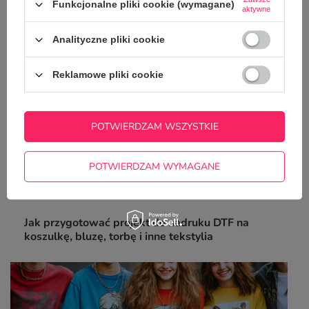
poradnik
Funkcjonalne pliki cookie (wymagane)
aktywne
Analityczne pliki cookie
Reklamowe pliki cookie
POTWIERDZAM WSZYSTKIE
POTWIERDZAM WYMAGANE
Jak przygotować projekt do nadruku DTF na
koszulkę, bluzę, torbę i inne tekstylia