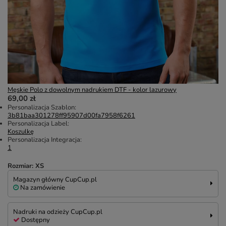
Męskie Polo z dowolnym nadrukiem DTF - kolor lazurowy
69,00 zł
Personalizacja Szablon:
3b81baa301278ff95907d00fa7958f6261
Personalizacja Label:
Koszulkę
Personalizacja Integracja:
1
Rozmiar: XS
Magazyn główny CupCup.pl
Na zamówienie
Nadruki na odzieży CupCup.pl
Dostępny