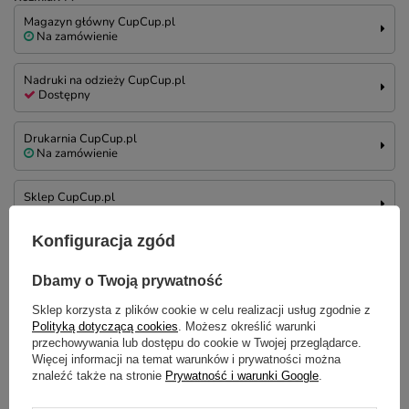
Magazyn główny CupCup.pl
Na zamówienie
Nadruki na odzieży CupCup.pl
Dostępny
Drukarnia CupCup.pl
Na zamówienie
Sklep CupCup.pl
Na zamówienie
Konfiguracja zgód
Rozmiar: L
Magazyn główny CupCup.pl
Dbamy o Twoją prywatność
Na zamówienie
Sklep korzysta z plików cookie w celu realizacji usług zgodnie z
Polityką dotyczącą cookies
. Możesz określić warunki
Nadruki na odzieży CupCup.pl
przechowywania lub dostępu do cookie w Twojej przeglądarce.
Dostępny
Więcej informacji na temat warunków i prywatności można
znaleźć także na stronie
Prywatność i warunki Google
.
Drukarnia CupCup.pl