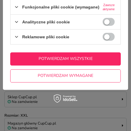
Na zamówienie
Zawsze
Funkcjonalne pliki cookie (wymagane)
aktywne
Sklep CupCup.pl
Na zamówienie
Analityczne pliki cookie
Rozmiar: XL
Reklamowe pliki cookie
Magazyn główny CupCup.pl
Na zamówienie
POTWIERDZAM WSZYSTKIE
Nadruki na odzieży CupCup.pl
Dostępny
POTWIERDZAM WYMAGANE
Drukarnia CupCup.pl
Na zamówienie
Sklep CupCup.pl
Na zamówienie
Rozmiar: XXL
Magazyn główny CupCup.pl
Na zamówienie