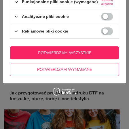
poradnik
Funkcjonalne pliki cookie (wymagane)
aktywne
Analityczne pliki cookie
Reklamowe pliki cookie
POTWIERDZAM WSZYSTKIE
POTWIERDZAM WYMAGANE
Jak przygotować projekt do nadruku DTF na
koszulkę, bluzę, torbę i inne tekstylia