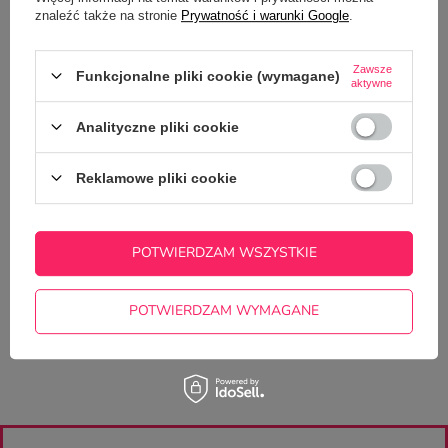
OPIS
znaleźć także na stronie
Prywatność i warunki Google
.
SZCZEGÓŁOWE DANE
Zawsze
Funkcjonalne pliki cookie (wymagane)
aktywne
GŁÓWNE PARAMETRY
Analityczne pliki cookie
OPINIE
(0)
Reklamowe pliki cookie
Potrzebujesz pomocy? Masz pytania?
Zadaj pytanie a my odpowiemy
POTWIERDZAM WSZYSTKIE
ZADAJ PYTANIE
niezwłocznie, najciekawsze pytania i
odpowiedzi publikując dla innych.
POTWIERDZAM WYMAGANE