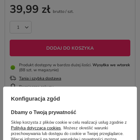
39,99 zł
brutto
/
szt.
DODAJ DO KOSZYKA
Produkt dostępny w bardzo dużej ilości
Wysyłka
we wtorek
(88 szt. w magazynie)
Tania i szybka dostawa
Bezpieczne zakupy
Konfiguracja zgód
ZAPROJEKTUJ MASON JAR
Dbamy o Twoją prywatność
Sklep korzysta z plików cookie w celu realizacji usług zgodnie z
Polityką dotyczącą cookies
. Możesz określić warunki
przechowywania lub dostępu do cookie w Twojej przeglądarce.
Więcej informacji na temat warunków i prywatności można