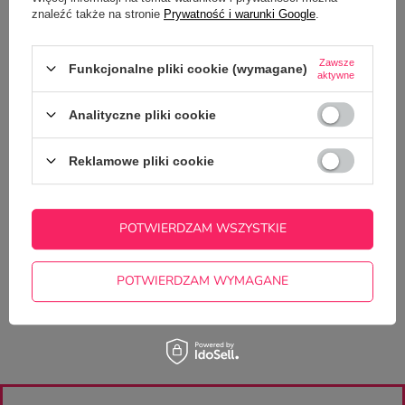
OPIS
znaleźć także na stronie
Prywatność i warunki Google
.
SZCZEGÓŁOWE DANE
Zawsze
Funkcjonalne pliki cookie (wymagane)
aktywne
GŁÓWNE PARAMETRY
Analityczne pliki cookie
OPINIE
(0)
Reklamowe pliki cookie
Potrzebujesz pomocy? Masz pytania?
Zadaj pytanie a my odpowiemy
POTWIERDZAM WSZYSTKIE
ZADAJ PYTANIE
niezwłocznie, najciekawsze pytania i
odpowiedzi publikując dla innych.
POTWIERDZAM WYMAGANE