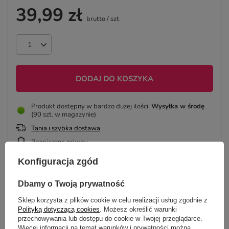
39,99 zł
brutto
/
szt.
DODAJ DO KOSZYKA
Produkt dostępny w bardzo dużej ilości
Wysyłka
w środę
(90 szt. w magazynie)
Tania i szybka dostawa
Bezpieczne zakupy
Konfiguracja zgód
ZAPROJEKTUJ MASON JAR
Dbamy o Twoją prywatność
Sklep korzysta z plików cookie w celu realizacji usług zgodnie z
Polityką dotyczącą cookies
. Możesz określić warunki
przechowywania lub dostępu do cookie w Twojej przeglądarce.
Więcej informacji na temat warunków i prywatności można