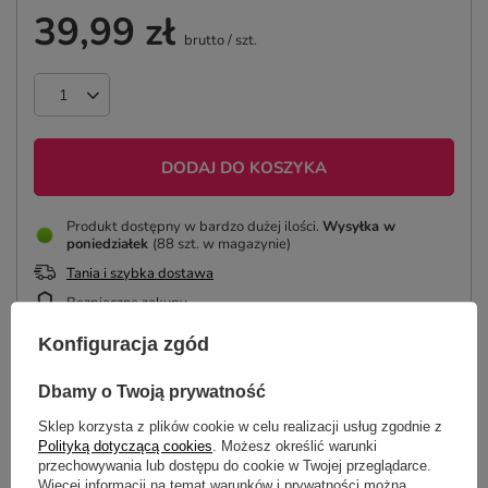
39,99 zł
brutto
/
szt.
DODAJ DO KOSZYKA
Produkt dostępny w bardzo dużej ilości
Wysyłka
w
poniedziałek
(88 szt. w magazynie)
Tania i szybka dostawa
Bezpieczne zakupy
Konfiguracja zgód
ZAPROJEKTUJ MASON JAR
Dbamy o Twoją prywatność
Sklep korzysta z plików cookie w celu realizacji usług zgodnie z
Polityką dotyczącą cookies
. Możesz określić warunki
przechowywania lub dostępu do cookie w Twojej przeglądarce.
Więcej informacji na temat warunków i prywatności można