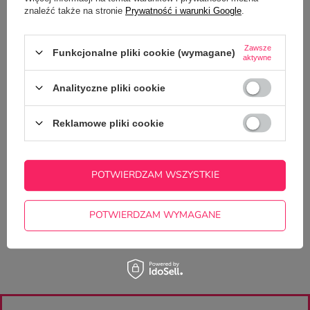
OPIS
znaleźć także na stronie
Prywatność i warunki Google
.
SZCZEGÓŁOWE DANE
Zawsze
Funkcjonalne pliki cookie (wymagane)
aktywne
GŁÓWNE PARAMETRY
Analityczne pliki cookie
OPINIE
(0)
Reklamowe pliki cookie
Potrzebujesz pomocy? Masz pytania?
Zadaj pytanie a my odpowiemy
POTWIERDZAM WSZYSTKIE
ZADAJ PYTANIE
niezwłocznie, najciekawsze pytania i
odpowiedzi publikując dla innych.
POTWIERDZAM WYMAGANE