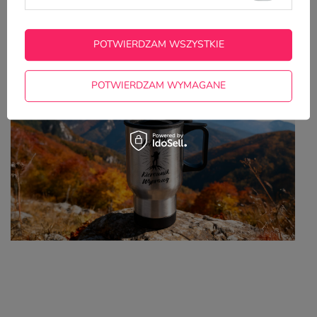
Z NASZEGO BLOGA
POTWIERDZAM WSZYSTKIE
Dlaczego warto mieć kubek termiczny z własnym
nadrukiem? 7 powodów
POTWIERDZAM WYMAGANE