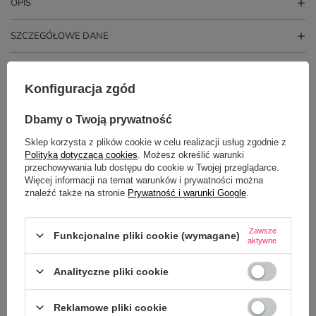
OPIS
SZCZEGÓŁOWE DANE
GŁÓWNE PARAMETRY
Konfiguracja zgód
OPINIE
(0)
Dbamy o Twoją prywatność
Sklep korzysta z plików cookie w celu realizacji usług zgodnie z
PYTANIA INNYCH KLIENTÓW
Polityką dotyczącą cookies
. Możesz określić warunki
przechowywania lub dostępu do cookie w Twojej przeglądarce.
Więcej informacji na temat warunków i prywatności można
Czy jest możliwość nadruku po obu stronach kubka?
znaleźć także na stronie
Prywatność i warunki Google
.
Potrzebujesz pomocy? Masz pytania?
Zawsze
Funkcjonalne pliki cookie (wymagane)
aktywne
Zadaj pytanie a my odpowiemy
ZADAJ PYTANIE
niezwłocznie, najciekawsze pytania i
odpowiedzi publikując dla innych.
Analityczne pliki cookie
Reklamowe pliki cookie