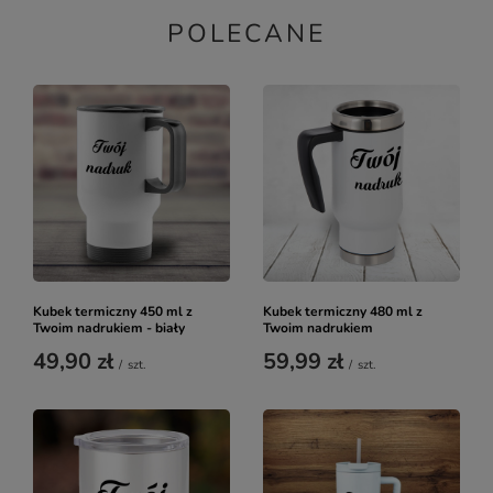
POLECANE
Kubek termiczny 450 ml z
Kubek termiczny 480 ml z
Twoim nadrukiem - biały
Twoim nadrukiem
49,90 zł
59,99 zł
/
szt.
/
szt.