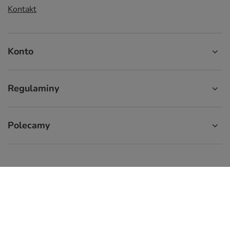
Kontakt
Konto
Regulaminy
Polecamy
574 929 333
9:00 - 16:00
info.cupcup@gmail.com
CupCup.pl
,
ul. Staszica 9
,
66-300
Międzyrzecz