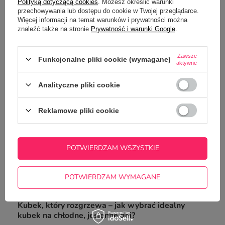
Polityką dotyczącą cookies
. Możesz określić warunki
przechowywania lub dostępu do cookie w Twojej przeglądarce.
Więcej informacji na temat warunków i prywatności można
znaleźć także na stronie
Prywatność i warunki Google
.
Zawsze
Funkcjonalne pliki cookie (wymagane)
aktywne
Analityczne pliki cookie
Różowy kubek Glitter 600 ml z
podwójnymi ściankami i słomką
Reklamowe pliki cookie
z Twoim nadrukiem
99,00 zł
/
szt.
POTWIERDZAM WSZYSTKIE
Z NASZEGO BLOGA
POTWIERDZAM WYMAGANE
Kubek, który rozgrzewa – jak wybrać idealny
kubek na chłodne, jesienne dni?