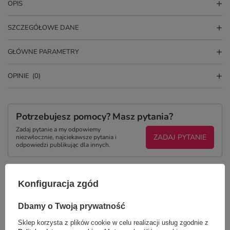
OPIS
SZCZEGÓŁOWE DANE
GŁÓWNE PARAMETRY
OPINIE
(0)
Potrzebujesz pomocy? Masz pytania?
Zadaj pytanie a my odpowiemy
ZADAJ PYTANIE
niezwłocznie, najciekawsze pytania i
odpowiedzi publikując dla innych.
Konfiguracja zgód
NAJCZĘŚCIEJ KUPOWANE Z
TYM TOWAREM
Dbamy o Twoją prywatność
Sklep korzysta z plików cookie w celu realizacji usług zgodnie z