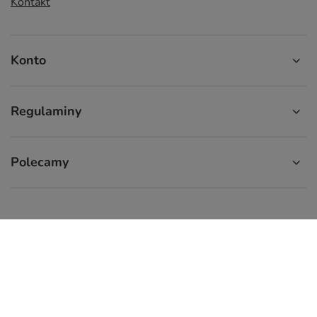
Kontakt
Konto
Regulaminy
Polecamy
574 929 333
9:00 - 16:00
info.cupcup@gmail.com
CupCup.pl
,
ul. Staszica 9
,
66-300
Międzyrzecz
W sklepie prezentujemy ceny brutto (z VAT).