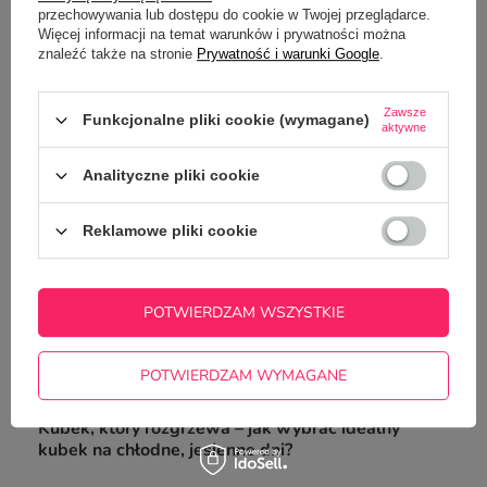
Kubek termiczny 45
przechowywania lub dostępu do cookie w Twojej przeglądarce.
biały
Więcej informacji na temat warunków i prywatności można
49,90 zł
/
szt.
znaleźć także na stronie
Prywatność i warunki Google
.
Zawsze
Funkcjonalne pliki cookie (wymagane)
aktywne
Analityczne pliki cookie
Fioletowy długopis metalowy COSMO z Twoim
Reklamowe pliki cookie
grawerem - 100 szt.
229,00 zł
/
szt.
POTWIERDZAM WSZYSTKIE
Z NASZEGO BLOGA
POTWIERDZAM WYMAGANE
Kubek, który rozgrzewa – jak wybrać idealny
kubek na chłodne, jesienne dni?