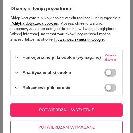
OPIS
Dbamy o Twoją prywatność
Sklep korzysta z plików cookie w celu realizacji usług zgodnie z
SZCZEGÓŁOWE DANE
Polityką dotyczącą cookies
. Możesz określić warunki
przechowywania lub dostępu do cookie w Twojej przeglądarce.
Więcej informacji na temat warunków i prywatności można
GŁÓWNE PARAMETRY
znaleźć także na stronie
Prywatność i warunki Google
.
OPINIE
(1)
Zawsze
Funkcjonalne pliki cookie (wymagane)
aktywne
Potrzebujesz pomocy? Masz pytania?
Analityczne pliki cookie
Zadaj pytanie a my odpowiemy
ZADAJ PYTANIE
niezwłocznie, najciekawsze pytania i
Reklamowe pliki cookie
odpowiedzi publikując dla innych.
POTWIERDZAM WSZYSTKIE
NAJCZĘŚCIEJ KUPOWANE Z
TYM TOWAREM
POTWIERDZAM WYMAGANE