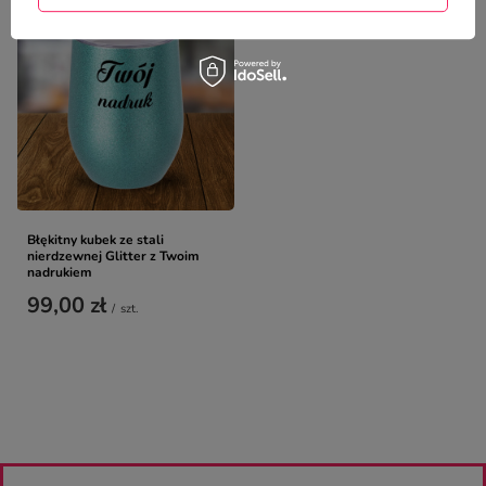
Błękitny kubek ze stali
nierdzewnej Glitter z Twoim
nadrukiem
99,00 zł
/
szt.