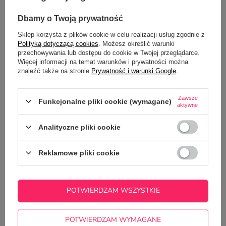
OPIS
Dbamy o Twoją prywatność
Sklep korzysta z plików cookie w celu realizacji usług zgodnie z
SZCZEGÓŁOWE DANE
Polityką dotyczącą cookies
. Możesz określić warunki
przechowywania lub dostępu do cookie w Twojej przeglądarce.
GŁÓWNE PARAMETRY
Więcej informacji na temat warunków i prywatności można
znaleźć także na stronie
Prywatność i warunki Google
.
OPINIE
(1)
Zawsze
Funkcjonalne pliki cookie (wymagane)
aktywne
Potrzebujesz pomocy? Masz pytania?
Analityczne pliki cookie
Zadaj pytanie a my odpowiemy
ZADAJ PYTANIE
niezwłocznie, najciekawsze pytania i
Reklamowe pliki cookie
odpowiedzi publikując dla innych.
POTWIERDZAM WSZYSTKIE
NAJCZĘŚCIEJ KUPOWANE Z
TYM TOWAREM
POTWIERDZAM WYMAGANE