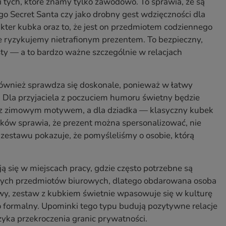
 i tych, które znamy tylko zawodowo. To sprawia, że są
 Secret Santa czy jako drobny gest wdzięczności dla
ter kubka oraz to, że jest on przedmiotem codziennego
ie ryzykujemy nietrafionym prezentem. To bezpieczny,
isty — a to bardzo ważne szczególnie w relacjach
ównież sprawdza się doskonale, ponieważ w łatwy
Dla przyjaciela z poczuciem humoru świetny będzie
z zimowym motywem, a dla dziadka — klasyczny kubek
atków sprawia, że prezent można spersonalizować, nie
zestawu pokazuje, że pomyśleliśmy o osobie, którą
 się w miejscach pracy, gdzie często potrzebne są
wanych przedmiotów biurowych, dlatego obdarowana osoba
mowy, zestaw z kubkiem świetnie wpasowuje się w kulturę
co formalny. Upominki tego typu budują pozytywne relacje
yzyka przekroczenia granic prywatności.