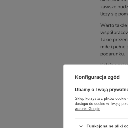
zawsze budz
liczy się pom
Warto także 
współpracown
Takie prezen
miłe i pełne
podarunku.
Kolejną zale
sklepach, be
Konfiguracja zgód
prezent, któ
stają się ab
Dbamy o Twoją prywatn
grudniowe u
Sklep korzysta z plików cookie 
dostępu do cookie w Twojej prz
Możliwość
warunki Google
.
Jedną z naj
idealnie dop
Funkcjonalne pliki 