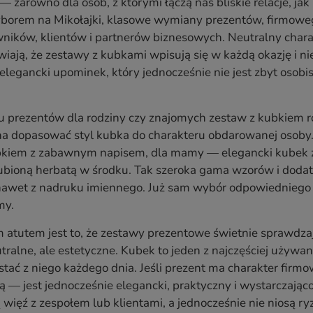
— zarówno dla osób, z którymi łączą nas bliskie relacje, jak
orem na Mikołajki, klasowe wymiany prezentów, firmowego
ików, klientów i partnerów biznesowych. Neutralny charak
wiają, że zestawy z kubkami wpisują się w każdą okazję i n
 elegancki upominek, który jednocześnie nie jest zbyt osob
 prezentów dla rodziny czy znajomych zestaw z kubkiem r
a dopasować styl kubka do charakteru obdarowanej osoby. 
bkiem z zabawnym napisem, dla mamy — elegancki kubek 
 ulubioną herbatą w środku. Tak szeroka gama wzorów i dod
nawet z nadruku imiennego. Już sam wybór odpowiedniego 
my.
tutem jest to, że zestawy prezentowe świetnie sprawdzają
tralne, ale estetyczne. Kubek to jeden z najczęściej uży
stać z niego każdego dnia. Jeśli prezent ma charakter fir
ą — jest jednocześnie elegancki, praktyczny i wystarczają
 więź z zespołem lub klientami, a jednocześnie nie niosą r