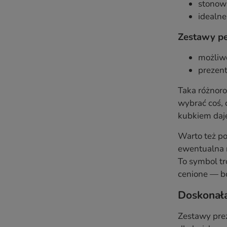
stonowa
idealne
Zestawy pe
możliwo
prezent
Taka różnoro
wybrać coś, 
kubkiem daje
Warto też po
ewentualna n
To symbol tr
cenione — bo
Doskonała
Zestawy pre