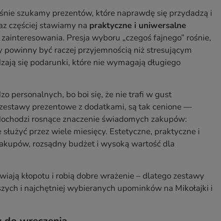
śnie szukamy prezentów, które naprawdę się przydadzą i
az częściej stawiamy na
praktyczne i uniwersalne
y zainteresowania. Presja wyboru „czegoś fajnego” rośnie,
py powinny być raczej przyjemnością niż stresującym
ają się podarunki, które nie wymagają długiego
personalnych, bo boi się, że nie trafi w gust
 zestawy prezentowe z dodatkami, są tak cenione —
o dochodzi rosnące znaczenie świadomych zakupów:
łużyć przez wiele miesięcy. Estetyczne, praktyczne i
zakupów, rozsądny budżet i wysoką wartość dla
wiają kłopotu i robią dobre wrażenie – dlatego zestawy
szych i najchętniej wybieranych upominków na Mikołajki i