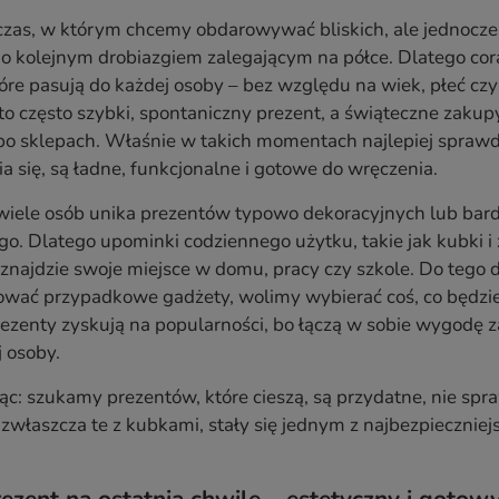
czas, w którym chcemy obdarowywać bliskich, ale jednocze
ko kolejnym drobiazgiem zalegającym na półce. Dlatego cor
tóre pasują do każdej osoby – bez względu na wiek, płeć cz
 to często szybki, spontaniczny prezent, a świąteczne zaku
 sklepach. Właśnie w takich momentach najlepiej sprawdz
a się, są ładne, funkcjonalne i gotowe do wręczenia.
ele osób unika prezentów typowo dekoracyjnych lub bardzo 
. Dlatego upominki codziennego użytku, takie jak kubki i
 znajdzie swoje miejsce w domu, pracy czy szkole. Do teg
wać przypadkowe gadżety, wolimy wybierać coś, co będzie s
ezenty zyskują na popularności, bo łączą w sobie wygodę 
 osoby.
c: szukamy prezentów, które cieszą, są przydatne, nie spra
zwłaszcza te z kubkami, stały się jednym z najbezpieczniej