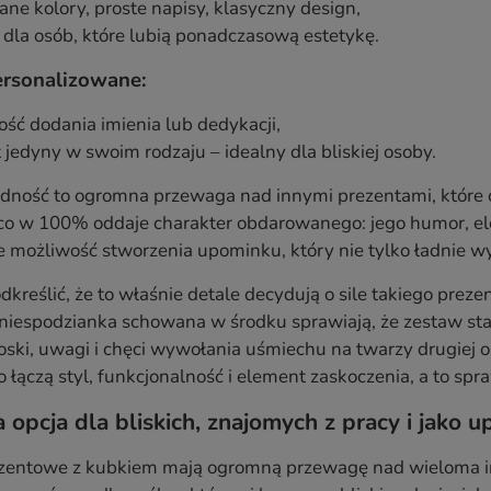
ne kolory, proste napisy, klasyczny design,
 dla osób, które lubią ponadczasową estetykę.
rsonalizowane:
ść dodania imienia lub dedykacji,
 jedyny w swoim rodzaju – idealny dla bliskiej osoby.
dność to ogromna przewaga nad innymi prezentami, które c
co w 100% oddaje charakter obdarowanego: jego humor, el
 możliwość stworzenia upominku, który nie tylko ładnie wyg
dkreślić, że to właśnie detale decydują o sile takiego prez
iespodzianka schowana w środku sprawiają, że zestaw staj
oski, uwagi i chęci wywołania uśmiechu na twarzy drugiej
 łączą styl, funkcjonalność i element zaskoczenia, a to spr
 opcja dla bliskich, znajomych z pracy i jako
zentowe z kubkiem mają ogromną przewagę nad wieloma i