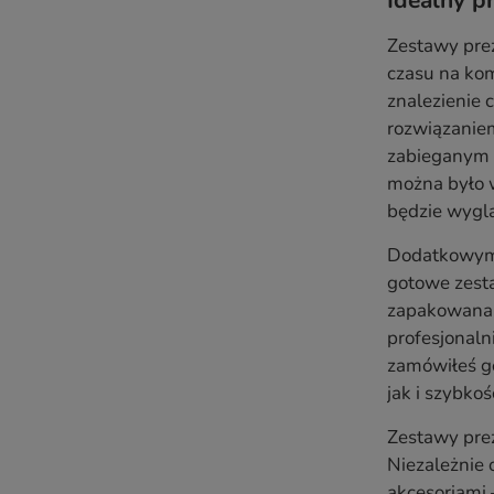
Idealny p
Zestawy prez
czasu na kom
znalezienie 
rozwiązanie
zabieganym c
można było w
będzie wygl
Dodatkowym 
gotowe zesta
zapakowana j
profesjonaln
zamówiłeś go
jak i szybko
Zestawy prez
Niezależnie 
akcesoriami 