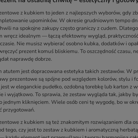
rezent na ostatnią chwilę – estetyczny i gotow
entowe z kubkiem to jeden z najlepszych wyborów, gdy zbli
pletowanie upominków. W okresie grudniowym tempo dnia r
chwili na spokojne zakupy często graniczy z cudem. Dlate
m wręcz idealnym — łączą efektowny wygląd, praktyczność 
zasie. Nie musisz wybierać osobno kubka, dodatków i opak
ręczyć prezent komuś bliskiemu. To oszczędność czasu, ne
ądał naprawdę dobrze.
atutem jest dopracowana estetyka takich zestawów. W pr
wy prezentowe są spójne pod względem kolorów, stylu i fo
est w eleganckie pudełko, ozdobną torebkę lub karton z wy
ie i wyjątkowo. To sprawia, że zestaw wygląda tak, jakby
 jednym kliknięciem. Wiele osób ceni tę wygodę, bo w okr
ść przygotowań.
entowe z kubkiem są też znakomitym rozwiązaniem dla osób
od tego, czy jest to zestaw z kubkiem i aromatyczną herba
— każdy element jest przemyślany i tworzy harmonijną cało