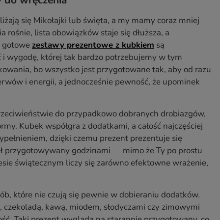
y do wręczenia
żają się Mikołajki lub święta, a my mamy coraz mniej
ośnie, lista obowiązków staje się dłuższa, a
go gotowe
zestawy prezentowe z kubkiem
są
i wygodę, której tak bardzo potrzebujemy w tym
owania, bo wszystko jest przygotowane tak, aby od razu
rwów i energii, a jednocześnie pewność, że upominek
zeciwieństwie do przypadkowo dobranych drobiazgów,
rmy. Kubek współgra z dodatkami, a całość najczęściej
pełnieniem, dzięki czemu prezent prezentuje się
 był przygotowywany godzinami — mimo że Ty po prostu
esie świątecznym liczy się zarówno efektowne wrażenie,
, które nie czują się pewnie w dobieraniu dodatków.
tą, czekoladą, kawą, miodem, słodyczami czy zimowymi
ść. Taki prezent wygląda na starannie przygotowany, co