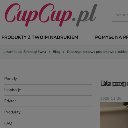
PRODUKTY Z TWOIM NADRUKIEM
POMYSŁ NA P
Jesteś tutaj:
Strona główna
Blog
Dlaczego zestawy prezentowe z kubkiem
Porady
Dlaczego zestawy prezentowe z kubkiem to najlepsz
Inspiracje
2025-11-20
Edytor
Produkty
FAQ