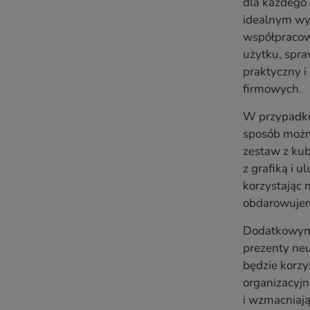
dla każdego 
idealnym wyb
współpracown
użytku, spra
praktyczny i
firmowych.
W przypadku
sposób możn
zestaw z ku
z grafiką i
korzystając 
obdarowuje
Dodatkowym a
prezenty neu
będzie korzy
organizacyjn
i wzmacniają