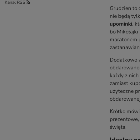
Kanał RSS
Grudzień to 
nie będą tyl
upominki
, k
bo Mikołajki
maratonem po
zastanawiani
Dodatkowo wi
obdarowanego
każdy z nich
zamiast kupo
użyteczne pr
obdarowanej
Krótko mówią
prezentowe, 
święta.