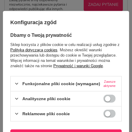
Zadaj pytanie a my odpowiemy
ZADAJ PYTANIE
niezwłocznie, najciekawsze pytania i
odpowiedzi publikując dla innych.
Konfiguracja zgód
NAJCZĘŚCIEJ KUPOWANE Z
Dbamy o Twoją prywatność
TYM TOWAREM
Sklep korzysta z plików cookie w celu realizacji usług zgodnie z
Polityką dotyczącą cookies
. Możesz określić warunki
przechowywania lub dostępu do cookie w Twojej przeglądarce.
Zestaw prezentowy 
Więcej informacji na temat warunków i prywatności można
herbatą - Trzeba mie
znaleźć także na stronie
Prywatność i warunki Google
.
małych ludzi
54,50 zł
/
szt.
Zawsze
Funkcjonalne pliki cookie (wymagane)
aktywne
Analityczne pliki cookie
Reklamowe pliki cookie
Zestaw prezentowy kubek 330 ml z notesem i
długopisem - Trzeba mieć wielkie serce, by
kształcić małych ludzi