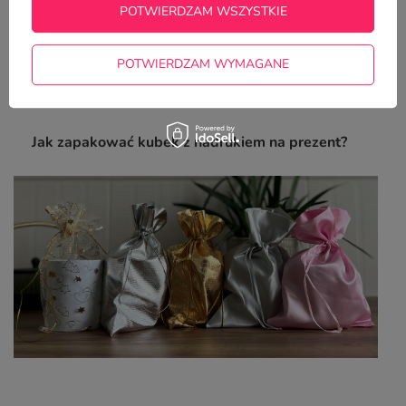
51,00 zł
POTWIERDZAM WSZYSTKIE
/
szt.
POTWIERDZAM WYMAGANE
Z NASZEGO BLOGA
Jak zapakować kubek z nadrukiem na prezent?